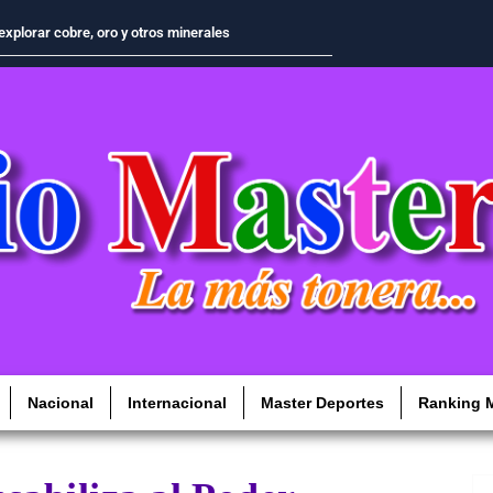
el Estado: Midagri es el primer
Nacional
Internacional
Master Deportes
Ranking M