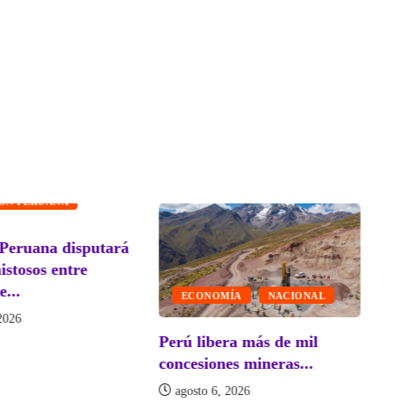
IÓN PERUANA
 Peruana disputará
Go
istosos entre
in
...
ECONOMÍA
NACIONAL
2026
Perú libera más de mil
concesiones mineras...
agosto 6, 2026