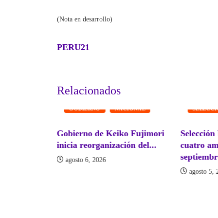
(Nota en desarrollo)
PERU21
Relacionados
FUTBOL
GOBIERNO
NACIONAL
SELECC
Gobierno de Keiko Fujimori
Selección
inicia reorganización del...
cuatro am
septiembre
ACIONAL
agosto 6, 2026
agosto 5, 
e mil
as...