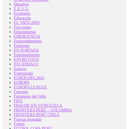
Desastres
E.E.U.U.
Economía
Educación
EL VATICANO
Elecciones
Eliminatorias
EMERGENCIA
Emprendemiento
Empresas
EN PORTADA
Entretenimiento
ENTREVISTA
ESCÁNDALO
Espacio
Espectáculo
EUROCOPA 2024
EUROPA
EUROPA LEAGUE
Famosos
Fenomeno del Niño
FIFA
FRAUDE EN VENEZUELA
FRONTERA PERÚ – COLOMBIA
FRONTERA PERÚ CHILE
Fuerzas Armadas
Futbol
FUTBOL COPA PERÚ