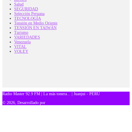
Salud
SEGURIDAD
Selección Peruana
TECNOLOGÍA
Tensión en Medio Oriente
TENSIÓN EN TAIWÁN
Turismo
VARIEDADES
Venezuela
VITAL
VOLEY
Radio Master 92.9 FM | La más tonera... | Juanjui - PERÚ
© 2026, Desarrollado por
TM Creativos