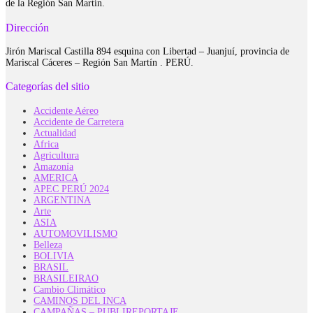
de la Región San Martín.
Dirección
Jirón Mariscal Castilla 894 esquina con Libertad – Juanjuí, provincia de
Mariscal Cáceres – Región San Martín . PERÚ.
Categorías del sitio
Accidente Aéreo
Accidente de Carretera
Actualidad
Africa
Agricultura
Amazonía
AMERICA
APEC PERÚ 2024
ARGENTINA
Arte
ASIA
AUTOMOVILISMO
Belleza
BOLIVIA
BRASIL
BRASILEIRAO
Cambio Climático
CAMINOS DEL INCA
CAMPAÑAS – PUBLIREPORTAJE