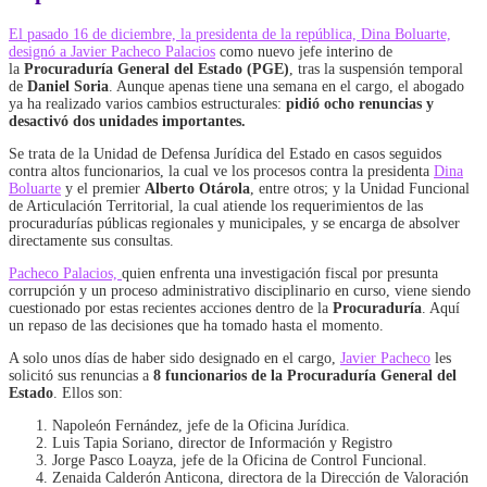
El pasado 16 de diciembre, la presidenta de la república, Dina Boluarte,
designó a Javier Pacheco Palacios
como nuevo jefe interino de
la
Procuraduría General del Estado (PGE)
, tras la suspensión temporal
de
Daniel Soria
. Aunque apenas tiene una semana en el cargo, el abogado
ya ha realizado varios cambios estructurales:
pidió ocho renuncias y
desactivó dos unidades importantes.
Se trata de la Unidad de Defensa Jurídica del Estado en casos seguidos
contra altos funcionarios, la cual ve los procesos contra la presidenta
Dina
Boluarte
y el premier
Alberto Otárola
, entre otros; y la Unidad Funcional
de Articulación Territorial, la cual atiende los requerimientos de las
procuradurías públicas regionales y municipales, y se encarga de absolver
directamente sus consultas.
Pacheco Palacios,
quien enfrenta una investigación fiscal por presunta
corrupción y un proceso administrativo disciplinario en curso, viene siendo
cuestionado por estas recientes acciones dentro de la
Procuraduría
. Aquí
un repaso de las decisiones que ha tomado hasta el momento.
A solo unos días de haber sido designado en el cargo,
Javier Pacheco
les
solicitó sus renuncias a
8 funcionarios de la Procuraduría General del
Estado
. Ellos son:
Napoleón Fernández, jefe de la Oficina Jurídica.
Luis Tapia Soriano, director de Información y Registro
Jorge Pasco Loayza, jefe de la Oficina de Control Funcional.
Zenaida Calderón Anticona, directora de la Dirección de Valoración