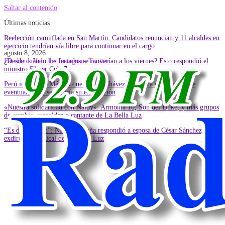
Saltar al contenido
Últimas noticias
Reelección camuflada en San Martín: Candidatos renuncian y 11 alcaldes en
ejercicio tendrían vía libre para continuar en el cargo
agosto 8, 2026
¿Desde cuándo los feriados se moverían a los viernes? Esto respondió el
Facebook
Youtube
Instagram
Twitter
ministro Elmer Cuba7
Perú informó a México que Betssy Chávez tiene una condena y que
eventualmente se pediría su extradición
«Nuestra solidaridad con Naldy»: Armonía 10, Son del Duke, y más grupos
de cumbia, respaldan a cantante de La Bella Luz
“Es difamación”: Naldy Saldaña respondió a esposa de César Sánchez,
exdirector musical de La Bella Luz