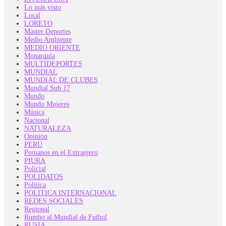
Lo más visto
Local
LORETO
Master Deportes
Medio Ambiente
MEDIO ORIENTE
Monarquía
MULTIDEPORTES
MUNDIAL
MUNDIAL DE CLUBES
Mundial Sub 17
Mundo
Mundo Mujeres
Música
Nacional
NATURALEZA
Opinión
PERÚ
Peruanos en el Extranjero
PIURA
Policial
POLIDATOS
Politica
POLITICA INTERNACIONAL
REDES SOCIALES
Regional
Rumbo al Mundial de Futbol
RUSIA