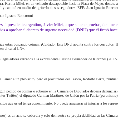
ra, Karina Milei, en un vehículo descapotable hacia la Plaza de Mayo, donde, a
vil y caminó en medio del griterío de sus seguidores. EFE/ Juan Ignacio Roncor
Juan Ignacio Roncoroni
 al presidente argentino, Javier Milei, a que si tiene pruebas, denuncie
eacios a aprobar el decreto de urgente necesidad (DNU) que él firmó ha
porque están buscando coimas. ¡Cuidado! Este DNU apunta contra los corruptos. H
 en el canal LN+.
 legisladores cercanos a la expresidenta Cristina Fernández de Kirchner (2017-2
a llamar a un plebiscito, pero el procurador del Tesoro, Rodolfo Barra, puntuali
gún pedido de coimas o soborno en la Cámara de Diputados debería denunciarlo. 
ntes Twitter) el diputado German Martínez, de Unión por la Patria (peronismo)
ícitos que usted tenga conocimiento. No puede amenazar ni injuriar a los represe
nos) es un acto se cobardía y solo demuestra su propia debilidad en las Cámaras l