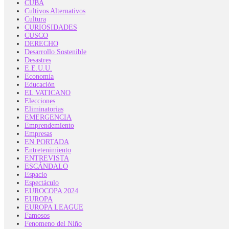
CUBA
Cultivos Alternativos
Cultura
CURIOSIDADES
CUSCO
DERECHO
Desarrollo Sostenible
Desastres
E.E.U.U.
Economía
Educación
EL VATICANO
Elecciones
Eliminatorias
EMERGENCIA
Emprendemiento
Empresas
EN PORTADA
Entretenimiento
ENTREVISTA
ESCÁNDALO
Espacio
Espectáculo
EUROCOPA 2024
EUROPA
EUROPA LEAGUE
Famosos
Fenomeno del Niño