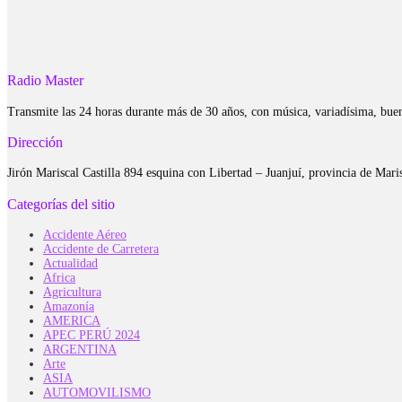
Radio Master
Transmite las 24 horas durante más de 30 años, con música, variadísima, bue
Dirección
Jirón Mariscal Castilla 894 esquina con Libertad – Juanjuí, provincia de Ma
Categorías del sitio
Accidente Aéreo
Accidente de Carretera
Actualidad
Africa
Agricultura
Amazonía
AMERICA
APEC PERÚ 2024
ARGENTINA
Arte
ASIA
AUTOMOVILISMO