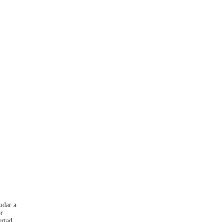
udar a
or
ertad