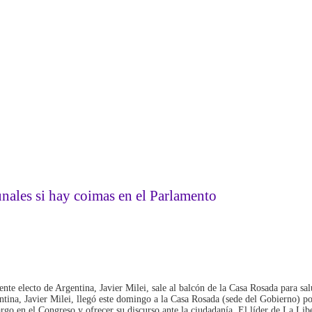
unales si hay coimas en el Parlamento
cto de Argentina, Javier Milei, sale al balcón de la Casa Rosada para sal
ntina, Javier Milei, llegó este domingo a la Casa Rosada (sede del Gobierno) p
rgo en el Congreso y ofrecer su discurso ante la ciudadanía. El líder de La Lib