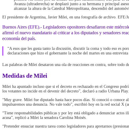
Avanza (ultraderecha) se desplazó junto a su hermana y principal aseso
alcanzar la altura de la Catedral Metropolitana, descendió del automó
El presidente de Argentina, Javier Milei, en una fotografía de archivo. EFE/
Buenos Aires (EFE).- Legisladores opositores desafiaron este miércoles
afirmó el nuevo mandatario al criticar a los diputados y senadores r
economía del país.
“A esos que les gusta tanto la discusión, discutir la coma y todo eso es 
declaraciones que hizo el gobernante la noche del martes en una entrevista
Las palabras de Milei desataron una ola de reacciones en contra, sobre todo de
Medidas de Milei
Milei ha apuntado incluso que si el decreto es rechazado en el Congreso podrí
los votantes no incide en el devenir del decreto”, declaró a radio Urbana Play.
“Muy grave. Milei fue diputado hasta hace pocos días. Si conoció o conoce al
impulsaremos una denuncia. No vale todo”, escribió hoy en la red social X (a
“Tiene responsabilidades públicas y por ley está obligado a denunciar actos il
acusa”, replicó a Milei la senadora Carolina Moisés.
“Pretender ensuciar nuestra tarea como legisladores para apretarnos (presionar