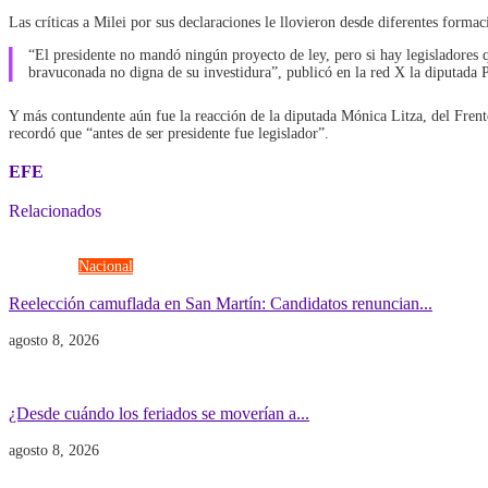
Las críticas a Milei por sus declaraciones le llovieron desde diferentes formac
“El presidente no mandó ningún proyecto de ley, pero si hay legisladores q
bravuconada no digna de su investidura”, publicó en la red X la diputada P
Y más contundente aún fue la reacción de la diputada Mónica Litza, del Frent
recordó que “antes de ser presidente fue legislador”.
EFE
Relacionados
Elecciones
Nacional
Reelección camuflada en San Martín: Candidatos renuncian...
agosto 8, 2026
Economía
Gobierno
¿Desde cuándo los feriados se moverían a...
agosto 8, 2026
Gobierno
POLITICA INTERNACIONAL