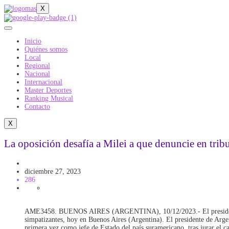
X
Inicio
Quiénes somos
Local
Regional
Nacional
Internacional
Master Deportes
Ranking Musical
Contacto
X
La oposición desafía a Milei a que denuncie en trib
Latinoamérica
diciembre 27, 2023
286
AME3458. BUENOS AIRES (ARGENTINA), 10/12/2023.- El presidente ele
simpatizantes, hoy en Buenos Aires (Argentina). El presidente de Arge
primera vez como jefe de Estado del país suramericano, tras jurar el ca