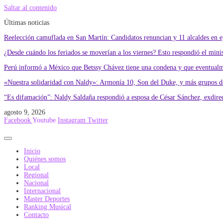
Saltar al contenido
Últimas noticias
Reelección camuflada en San Martín: Candidatos renuncian y 11 alcaldes en eje
¿Desde cuándo los feriados se moverían a los viernes? Esto respondió el min
Perú informó a México que Betssy Chávez tiene una condena y que eventualme
«Nuestra solidaridad con Naldy»: Armonía 10, Son del Duke, y más grupos de
“Es difamación”: Naldy Saldaña respondió a esposa de César Sánchez, exdire
agosto 9, 2026
Facebook
Youtube
Instagram
Twitter
Inicio
Quiénes somos
Local
Regional
Nacional
Internacional
Master Deportes
Ranking Musical
Contacto