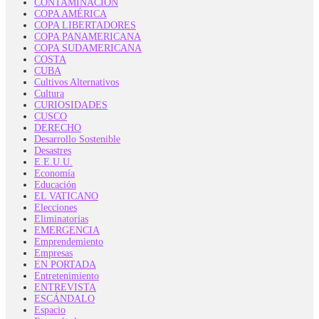
CONTAMINACIÓN
COPA AMÉRICA
COPA LIBERTADORES
COPA PANAMERICANA
COPA SUDAMERICANA
COSTA
CUBA
Cultivos Alternativos
Cultura
CURIOSIDADES
CUSCO
DERECHO
Desarrollo Sostenible
Desastres
E.E.U.U.
Economía
Educación
EL VATICANO
Elecciones
Eliminatorias
EMERGENCIA
Emprendemiento
Empresas
EN PORTADA
Entretenimiento
ENTREVISTA
ESCÁNDALO
Espacio