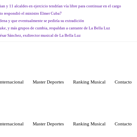
 y 11 alcaldes en ejercicio tendrían vía libre para continuar en el cargo
sto respondió el ministro Elmer Cuba7
ena y que eventualmente se pediría su extradición
uke, y más grupos de cumbia, respaldan a cantante de La Bella Luz
ésar Sánchez, exdirector musical de La Bella Luz
Internacional
Master Deportes
Ranking Musical
Contacto
Internacional
Master Deportes
Ranking Musical
Contacto