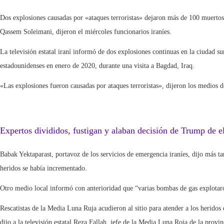
Dos explosiones causadas por «ataques terroristas» dejaron más de 100 muerto
Qassem Soleimani, dijeron el miércoles funcionarios iraníes.
La televisión estatal iraní informó de dos explosiones continuas en la ciudad 
estadounidenses en enero de 2020, durante una visita a Bagdad, Iraq.
«Las explosiones fueron causadas por ataques terroristas», dijeron los medios 
Expertos divididos, fustigan y alaban decisión de Trump de e
Babak Yektaparast, portavoz de los servicios de emergencia iraníes, dijo más t
heridos se había incrementado.
Otro medio local informó con anterioridad que “varias bombas de gas explotar
Rescatistas de la Media Luna Ruja acudieron al sitio para atender a los heridos
dijo a la televisión estatal Reza Fallah, jefe de la Media Luna Roja de la prov