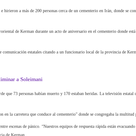
s e hirieron a más de 200 personas cerca de un cementerio en Irán, donde se 
suroriental de Kerman durante un acto de aniversario en el cementerio donde est
de comunicación estatales citando a un funcionario local de la provincia de Ker
liminar a Soleimani
arde que 73 personas habían muerto y 170 estaban heridas. La televisión estatal
on en la carretera que conduce al cementerio” donde se congregaba la multitud
 entre escenas de pánico. “Nuestros equipos de respuesta rápida están evacuando
incia de Kerman.