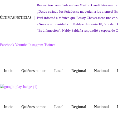
Saltar
Reelección camuflada en San Martín: Candidatos renuncian
al
¿Desde cuándo los feriados se moverían a los viernes? E
contenido
Perú informó a México que Betssy Chávez tiene una cond
ÚLTIMAS NOTICIAS
«Nuestra solidaridad con Naldy»: Armonía 10, Son del D
“Es difamación”: Naldy Saldaña respondió a esposa de C
agosto 9, 2026
Facebook
Youtube
Instagram
Twitter
Inicio
Quiénes somos
Local
Regional
Nacional
Inicio
Quiénes somos
Local
Regional
Nacional