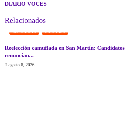
DIARIO VOCES
Relacionados
ELECCIONES
NACIONAL
Reelección camuflada en San Martín: Candidatos
¿
renuncian...
a
agosto 8, 2026