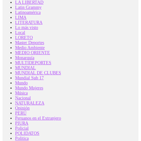
LA LIBERTAD
Latin Grammy
Latinoamérica
LIMA
LITERATURA
Lo más visto
Local
LORETO
Master Deportes
Medio Ambiente
MEDIO ORIENTE
Monarquía
MULTIDEPORTES
MUNDIAL
MUNDIAL DE CLUBES
Mundial Sub 17
Mundo
Mundo Mujeres
Música
Nacional
NATURALEZA
Opinión
PERÚ
Peruanos en el Extranjero
PIURA
Policial
POLIDATOS
Politica