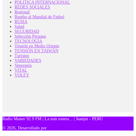
POLITICA INTERNACIONAL
REDES SOCIALES
Regional
Rumbo al Mundial de Futbol
RUSIA
Salud
SEGURIDAD
Selección Peruana
TECNOLOGÍA
Tensión en Medio Oriente
TENSIÓN EN TAIWÁN
Turismo
VARIEDADES
Venezuela
VITAL
VOLEY
Radio Master 92.9 FM | La más tonera... | Juanjui - PERÚ
© 2026, Desarrollado por
TM Creativos