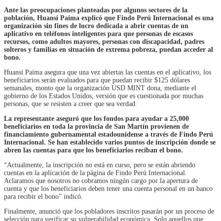
Ante las preocupaciones planteadas por algunos sectores de la
población, Huansi Paima explicó que Findo Perú Internacional es una
organización sin fines de lucro dedicada a abrir cuentas de un
aplicativo en teléfonos inteligentes para que personas de escasos
recursos, como adultos mayores, personas con discapacidad, padres
solteros y familias en situación de extrema pobreza, puedan acceder al
bono.
Huansi Paima asegura que una vez abiertas las cuentas en el aplicativo, los
beneficiarios serán evaluados para que puedan recibir $125 dólares
semanales, monto que la organización USD MINT dona, mediante el
gobierno de los Estados Unidos, versión que es cuestionada por muchas
personas, que se resisten a creer que sea verdad.
La representante aseguró que los fondos para ayudar a 25,000
beneficiarios en toda la provincia de San Martín provienen de
financiamiento gubernamental estadounidense a través de Findo Perú
Internacional. Se han establecido varios puntos de inscripción donde se
abren las cuentas para que los beneficiarios reciban el bono.
“Actualmente, la inscripción no está en curso, pero se están abriendo
cuentas en la aplicación de la página de Findo Perú Internacional.
Aclaramos que nosotros no cobramos ningún cargo por la apertura de
cuenta y que los beneficiarios deben tener una cuenta personal en un banco
para recibir el bono” indicó.
Finalmente, anunció que los pobladores inscritos pasarán por un proceso de
selección para verificar su vulnerabilidad económica. Solo aquellos que