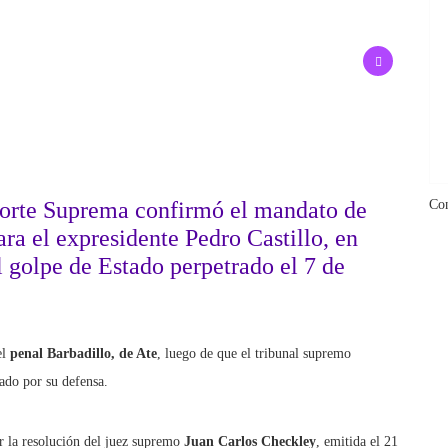
Corte Suprema confirmó el mandato de
Co
ra el expresidente Pedro Castillo, en
l golpe de Estado perpetrado el 7 de
el
penal Barbadillo, de Ate
, luego de que el tribunal supremo
ado por su defensa.
r la resolución del juez supremo
Juan Carlos Checkley
, emitida el 21