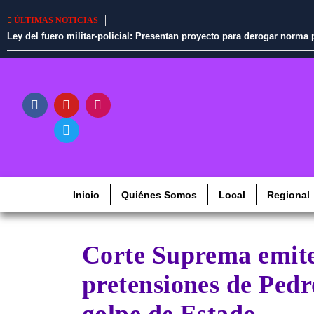
ÚLTIMAS NOTICIAS
iosi
Perú libera más de mil concesiones mineras para explorar cobre, or
Inicio
Quiénes Somos
Local
Regional
Corte Suprema emite
pretensiones de Pedr