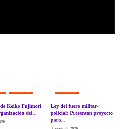
FUERZAS ARMADAS
NO
NACIONAL
NACIONAL
de Keiko Fujimori
Ley del fuero militar-
Pe
rganización del...
policial: Presentan proyecto
co
para...
026
a
agosto 6, 2026