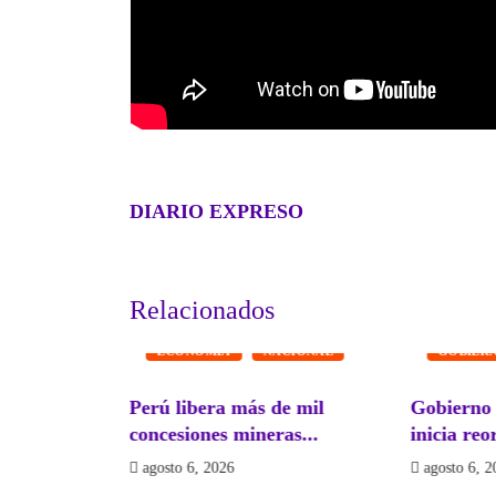
DIARIO EXPRESO
Relacionados
S
ECONOMÍA
NACIONAL
GOBIER
tar-
Perú libera más de mil
Gobierno 
an proyecto
concesiones mineras...
inicia reo
agosto 6, 2026
agosto 6, 2