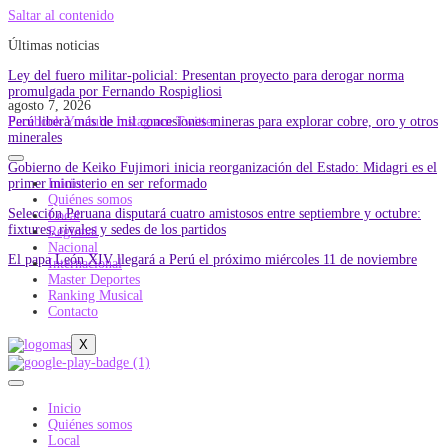
Saltar al contenido
Últimas noticias
Ley del fuero militar-policial: Presentan proyecto para derogar norma
promulgada por Fernando Rospigliosi
agosto 7, 2026
Perú libera más de mil concesiones mineras para explorar cobre, oro y otros
Facebook
Youtube
Instagram
Twitter
minerales
Gobierno de Keiko Fujimori inicia reorganización del Estado: Midagri es el
primer ministerio en ser reformado
Inicio
Quiénes somos
Selección Peruana disputará cuatro amistosos entre septiembre y octubre:
Local
fixtures, rivales y sedes de los partidos
Regional
Nacional
El papa León XIV llegará a Perú el próximo miércoles 11 de noviembre
Internacional
Master Deportes
Ranking Musical
Contacto
X
Inicio
Quiénes somos
Local