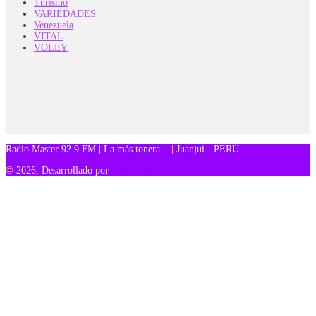
Turismo
VARIEDADES
Venezuela
VITAL
VOLEY
Radio Master 92.9 FM | La más tonera... | Juanjui - PERÚ
© 2026, Desarrollado por
TM Creativos