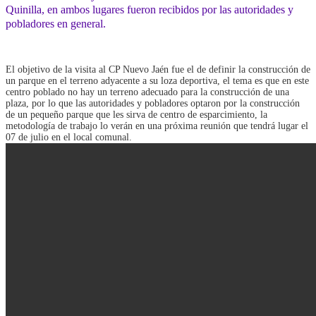
Quinilla, en ambos lugares fueron recibidos por las autoridades y
pobladores en general.
El objetivo de la visita al CP Nuevo Jaén fue el de definir la construcción de
un parque en el terreno adyacente a su loza deportiva, el tema es que en este
centro poblado no hay un terreno adecuado para la construcción de una
plaza, por lo que las autoridades y pobladores optaron por la construcción
de un pequeño parque que les sirva de centro de esparcimiento, la
metodología de trabajo lo verán en una próxima reunión que tendrá lugar el
07 de julio en el local comunal.