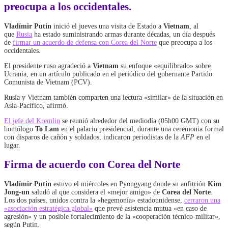
preocupa a los occidentales.
Vladímir Putin
inició el jueves una visita de Estado a
Vietnam
, al
que
Rusia
ha estado suministrando armas durante décadas, un día después
de
firmar un acuerdo de defensa con Corea del Norte
que preocupa a los
occidentales.
El presidente ruso agradeció a
Vietnam
su enfoque «equilibrado» sobre
Ucrania, en un artículo publicado en el periódico del gobernante Partido
Comunista de Vietnam (PCV).
Rusia y Vietnam también comparten una lectura «similar» de la situación en
Asia-Pacífico, afirmó.
El jefe del Kremlin
se reunió alrededor del mediodía (05h00 GMT) con su
homólogo
To Lam
en el palacio presidencial, durante una ceremonia formal
con disparos de cañón y soldados, indicaron periodistas de la
AFP
en el
lugar.
Firma de acuerdo con Corea del Norte
Vladímir Putin
estuvo el miércoles en Pyongyang donde su anfitrión
Kim
Jong-un
saludó al que considera el «mejor amigo» de
Corea del Norte
.
Los dos países, unidos contra la «hegemonía» estadounidense,
cerraron una
«asociación estratégica global»
que prevé asistencia mutua «en caso de
agresión» y un posible fortalecimiento de la «cooperación técnico-militar»,
según Putin.