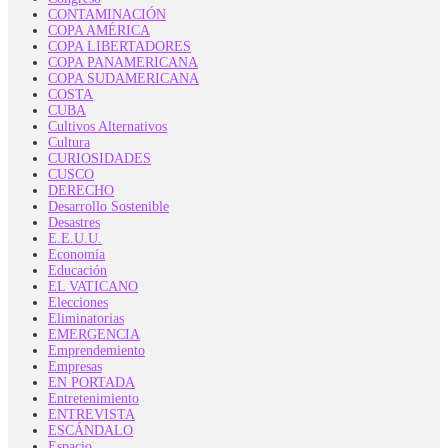
CONTAMINACIÓN
COPA AMÉRICA
COPA LIBERTADORES
COPA PANAMERICANA
COPA SUDAMERICANA
COSTA
CUBA
Cultivos Alternativos
Cultura
CURIOSIDADES
CUSCO
DERECHO
Desarrollo Sostenible
Desastres
E.E.U.U.
Economía
Educación
EL VATICANO
Elecciones
Eliminatorias
EMERGENCIA
Emprendemiento
Empresas
EN PORTADA
Entretenimiento
ENTREVISTA
ESCÁNDALO
Espacio