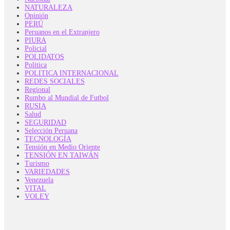
NATURALEZA
Opinión
PERÚ
Peruanos en el Extranjero
PIURA
Policial
POLIDATOS
Politica
POLITICA INTERNACIONAL
REDES SOCIALES
Regional
Rumbo al Mundial de Futbol
RUSIA
Salud
SEGURIDAD
Selección Peruana
TECNOLOGÍA
Tensión en Medio Oriente
TENSIÓN EN TAIWÁN
Turismo
VARIEDADES
Venezuela
VITAL
VOLEY