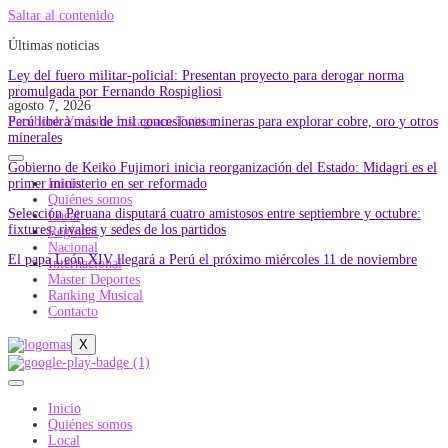
Saltar al contenido
Últimas noticias
Ley del fuero militar-policial: Presentan proyecto para derogar norma
promulgada por Fernando Rospigliosi
agosto 7, 2026
Perú libera más de mil concesiones mineras para explorar cobre, oro y otros
Facebook
Youtube
Instagram
Twitter
minerales
Gobierno de Keiko Fujimori inicia reorganización del Estado: Midagri es el
primer ministerio en ser reformado
Inicio
Quiénes somos
Selección Peruana disputará cuatro amistosos entre septiembre y octubre:
Local
fixtures, rivales y sedes de los partidos
Regional
Nacional
El papa León XIV llegará a Perú el próximo miércoles 11 de noviembre
Internacional
Master Deportes
Ranking Musical
Contacto
X
Inicio
Quiénes somos
Local