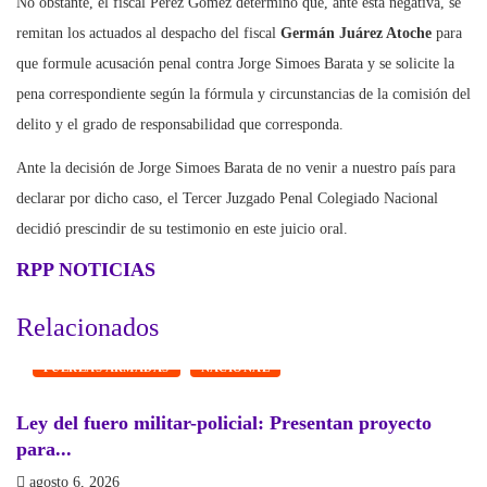
No obstante, el fiscal Pérez Gómez determinó que, ante esta negativa, se
remitan los actuados al despacho del fiscal
Germán Juárez Atoche
para
que formule acusación penal contra Jorge Simoes Barata y se solicite la
pena correspondiente según la fórmula y circunstancias de la comisión del
delito y el grado de responsabilidad que corresponda.
Ante la decisión de Jorge Simoes Barata de no venir a nuestro país para
declarar por dicho caso, el Tercer Juzgado Penal Colegiado Nacional
decidió prescindir de su testimonio en este juicio oral.
RPP NOTICIAS
Relacionados
FUERZAS ARMADAS
NACIONAL
Ley del fuero militar-policial: Presentan proyecto
P
para...
a
agosto 6, 2026