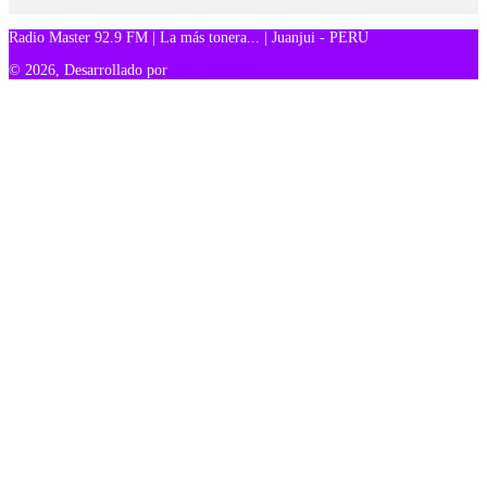
Radio Master 92.9 FM | La más tonera... | Juanjui - PERÚ
© 2026, Desarrollado por
TM Creativos