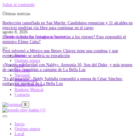
Saltar al contenido
Últimas noticias
Reelección camuflada en San Martín: Candidatos renuncian y 11 alcaldes en
ejercicio tendrían vía libre para continuar en el cargo
agosto 8, 2026
¿Desde cuándo los feriados se moverían a los viernes? Esto respondió el
Facebook
Youtube
Instagram
Twitter
ministro Elmer Cuba7
Perú informó a México que Betssy Chávez tiene una condena y que
eventualmente se pediría su extradición
Inicio
Quiénes somos
«Nuestra solidaridad con Naldy»: Armonía 10, Son del Duke, y más grupos
Local
de cumbia, respaldan a cantante de La Bella Luz
Regional
Nacional
“Es difamación”: Naldy Saldaña respondió a esposa de César Sánchez,
Internacional
exdirector musical de La Bella Luz
Master Deportes
Ranking Musical
Contacto
X
Inicio
Quiénes somos
Local