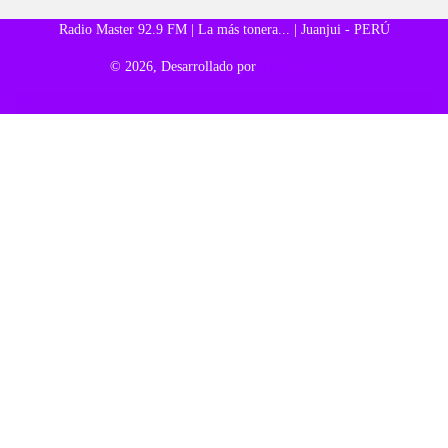
Radio Master 92.9 FM | La más tonera... | Juanjui - PERÚ
© 2026, Desarrollado por
TM Creativos