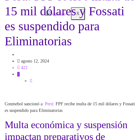
15 mil dólares y Fossati
X
es suspendido para
Eliminatorias
Lo más visto
Selección Peruana
agosto 12, 2024
422
Conmebol sancionó a
Perú
: FPF recibe multa de 15 mil dólares y Fossati
es suspendido para Eliminatorias
Multa económica y suspensión
impactan preparativos de