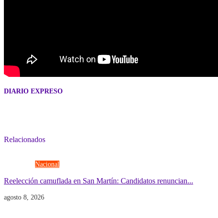
DIARIO EXPRESO
Relacionados
Elecciones
Nacional
Reelección camuflada en San Martín: Candidatos renuncian...
agosto 8, 2026
Economía
Gobierno