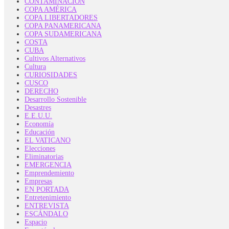
CONTAMINACIÓN
COPA AMÉRICA
COPA LIBERTADORES
COPA PANAMERICANA
COPA SUDAMERICANA
COSTA
CUBA
Cultivos Alternativos
Cultura
CURIOSIDADES
CUSCO
DERECHO
Desarrollo Sostenible
Desastres
E.E.U.U.
Economía
Educación
EL VATICANO
Elecciones
Eliminatorias
EMERGENCIA
Emprendemiento
Empresas
EN PORTADA
Entretenimiento
ENTREVISTA
ESCÁNDALO
Espacio