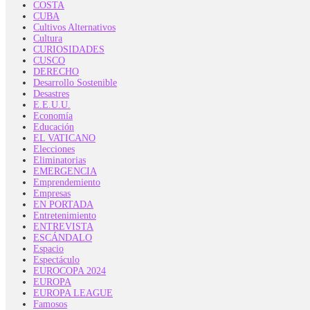
COSTA
CUBA
Cultivos Alternativos
Cultura
CURIOSIDADES
CUSCO
DERECHO
Desarrollo Sostenible
Desastres
E.E.U.U.
Economía
Educación
EL VATICANO
Elecciones
Eliminatorias
EMERGENCIA
Emprendemiento
Empresas
EN PORTADA
Entretenimiento
ENTREVISTA
ESCÁNDALO
Espacio
Espectáculo
EUROCOPA 2024
EUROPA
EUROPA LEAGUE
Famosos