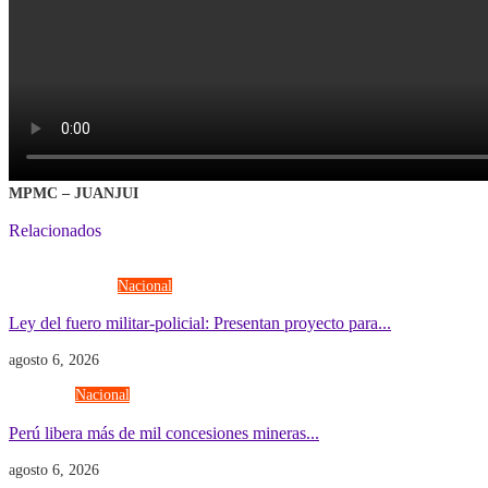
MPMC – JUANJUI
Relacionados
Fuerzas Armadas
Nacional
Ley del fuero militar-policial: Presentan proyecto para...
agosto 6, 2026
Economía
Nacional
Perú libera más de mil concesiones mineras...
agosto 6, 2026