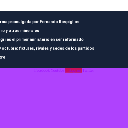
 norma promulgada por Fernando Rospigliosi
oro y otros minerales
gri es el primer ministerio en ser reformado
ctubre: fixtures, rivales y sedes de los partidos
bre
Facebook
Youtube
Instagram
Twitter