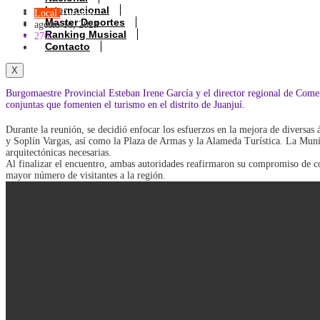
Internacional
Local
Turismo
Master Deportes
agosto 16, 2024
Ranking Musical
276
Contacto
X
Burgomaestre Provincial Esteban Irene García y el director regional de Come
conjuntas que fomenten el turismo en el distrito de Juanjuí.
Durante la reunión, se decidió enfocar los esfuerzos en la mejora de diversas á
y Soplín Vargas, así como la Plaza de Armas y la Alameda Turística. La Muni
arquitectónicas necesarias.
Al finalizar el encuentro, ambas autoridades reafirmaron su compromiso de col
mayor número de visitantes a la región.