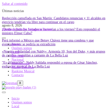
Saltar al contenido
Últimas noticias
Reelección camuflada en San Martín: Candidatos renuncian y 11 alcaldes en
ejercicio tendrían vía libre para continuar en el cargo
agosto 8, 2026
¿Desde cuándo los feriados se moverían a los viernes? Esto respondió el
Facebook
Youtube
Instagram
Twitter
ministro Elmer Cuba7
Perú informó a México que Betssy Chávez tiene una condena y que
eventualmente se pediría su extradición
Inicio
Quiénes somos
«Nuestra solidaridad con Naldy»: Armonía 10, Son del Duke, y más grupos
Local
de cumbia, respaldan a cantante de La Bella Luz
Regional
Nacional
“Es difamación”: Naldy Saldaña respondió a esposa de César Sánchez,
Internacional
exdirector musical de La Bella Luz
Master Deportes
Ranking Musical
Contacto
X
Inicio
Quiénes somos
Local