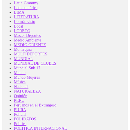
Latin Grammy
Latinoamérica
LIMA
LITERATURA
Lo más visto
Local
LORETO
Master Deportes
Medio Ambiente
MEDIO ORIENTE
Monarquía
MULTIDEPORTES
MUNDIAL
MUNDIAL DE CLUBES
Mundial Sub 17
Mundo
Mundo Mujeres
Música
Nacional
NATURALEZA
Opinión
PERÚ
Peruanos en el Extranjero
PIURA
Policial
POLIDATOS
Politica
POLITICA INTERNACIONAL