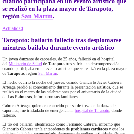
cuando participaba en un evento artístico que
se realizó en la plaza mayor de
Tarapoto
,
región
San Martín
.
Actualidad
Tarapoto: bailarín falleció tras desplomarse
mientras bailaba durante evento artístico
Un joven danzante de caporales, de 25 años, falleció en el hospital
del
Ministerio de Salud
de
Tarapoto
tras sufrir una descompensación
cuando participaba en un evento artístico que se realizó en la plaza mayor
de
Tarapoto
, región
San Martín
.
El hecho ocurrió la noche del jueves, cuando Giancarlo Javier Cabrera
Arteaga perdió el conocimiento durante la presentación artística, que se
realizó en el marco de las celebraciones por el aniversario de la ciudad
de
Las Palmeras
, informaron sus familiares.
Cabrera Arteaga, quien era conocido por su destreza en la danza de
caporales, fue trasladado de emergencia al
hospital de Tarapoto
, donde
falleció.
El tío del bailarín, identificado como Fernando Cabrera, informó que
Giancarlo Cabrera tenía antecedentes de
problemas cardíacos
y que los
médicos le habían recomendado abstenerse de realizar actividades físicas.