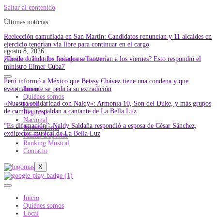
Saltar al contenido
Últimas noticias
Reelección camuflada en San Martín: Candidatos renuncian y 11 alcaldes en
ejercicio tendrían vía libre para continuar en el cargo
agosto 8, 2026
¿Desde cuándo los feriados se moverían a los viernes? Esto respondió el
Facebook
Youtube
Instagram
Twitter
ministro Elmer Cuba7
Perú informó a México que Betssy Chávez tiene una condena y que
eventualmente se pediría su extradición
Inicio
Quiénes somos
«Nuestra solidaridad con Naldy»: Armonía 10, Son del Duke, y más grupos
Local
de cumbia, respaldan a cantante de La Bella Luz
Regional
Nacional
“Es difamación”: Naldy Saldaña respondió a esposa de César Sánchez,
Internacional
exdirector musical de La Bella Luz
Master Deportes
Ranking Musical
Contacto
X
Inicio
Quiénes somos
Local