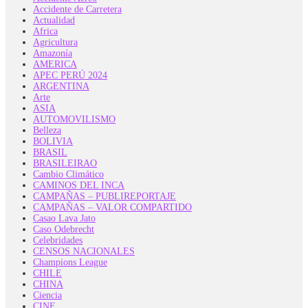
Accidente de Carretera
Actualidad
Africa
Agricultura
Amazonía
AMERICA
APEC PERÚ 2024
ARGENTINA
Arte
ASIA
AUTOMOVILISMO
Belleza
BOLIVIA
BRASIL
BRASILEIRAO
Cambio Climático
CAMINOS DEL INCA
CAMPAÑAS – PUBLIREPORTAJE
CAMPAÑAS – VALOR COMPARTIDO
Casao Lava Jato
Caso Odebrecht
Celebridades
CENSOS NACIONALES
Champions League
CHILE
CHINA
Ciencia
CINE