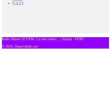
VOLEY
Radio Master 92.9 FM | La más tonera... | Juanjui - PERÚ
© 2026, Desarrollado por
TM Creativos