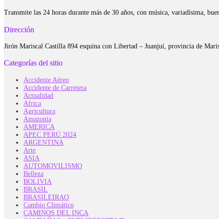
Transmite las 24 horas durante más de 30 años, con música, variadísima, bue
Dirección
Jirón Mariscal Castilla 894 esquina con Libertad – Juanjuí, provincia de Ma
Categorías del sitio
Accidente Aéreo
Accidente de Carretera
Actualidad
Africa
Agricultura
Amazonía
AMERICA
APEC PERÚ 2024
ARGENTINA
Arte
ASIA
AUTOMOVILISMO
Belleza
BOLIVIA
BRASIL
BRASILEIRAO
Cambio Climático
CAMINOS DEL INCA