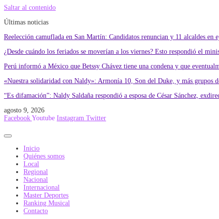
Saltar al contenido
Últimas noticias
Reelección camuflada en San Martín: Candidatos renuncian y 11 alcaldes en eje
¿Desde cuándo los feriados se moverían a los viernes? Esto respondió el min
Perú informó a México que Betssy Chávez tiene una condena y que eventualme
«Nuestra solidaridad con Naldy»: Armonía 10, Son del Duke, y más grupos de
“Es difamación”: Naldy Saldaña respondió a esposa de César Sánchez, exdire
agosto 9, 2026
Facebook
Youtube
Instagram
Twitter
Inicio
Quiénes somos
Local
Regional
Nacional
Internacional
Master Deportes
Ranking Musical
Contacto