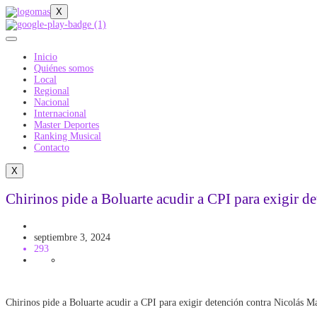
X
Inicio
Quiénes somos
Local
Regional
Nacional
Internacional
Master Deportes
Ranking Musical
Contacto
X
Chirinos pide a Boluarte acudir a CPI para exigir 
FRAUDE EN VENEZUELA
septiembre 3, 2024
293
Chirinos pide a Boluarte acudir a CPI para exigir detención contra Nicolás 