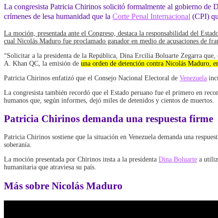
La congresista Patricia Chirinos solicitó formalmente al gobierno de
crímenes de lesa humanidad que la
Corte Penal Internacional
(CPI) qu
La moción, presentada ante el Congreso, destaca la responsabilidad del Esta
cual Nicolás Maduro fue proclamado ganador en medio de acusaciones de frau
“Solicitar a la presidenta de la República, Dina Ercilia Boluarte Zegarra que, 
A. Khan QC, la emisión de
una orden de detención contra Nicolás Maduro, en
Patricia Chirinos enfatizó que el Consejo Nacional Electoral de
Venezuela
incu
La congresista también recordó que el Estado peruano fue el primero en reco
humanos que, según informes, dejó miles de detenidos y cientos de muertos.
Patricia Chirinos demanda una respuesta firme
Patricia Chirinos sostiene que la situación en Venezuela demanda una respuesta
soberanía.
La moción presentada por Chirinos insta a la presidenta
Dina Boluarte
a utili
humanitaria que atraviesa su país.
Más sobre Nicolás Maduro