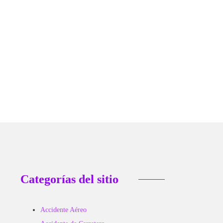
ibera más de mil concesiones mineras...
 6, 2026
Categorías del sitio
Accidente Aéreo