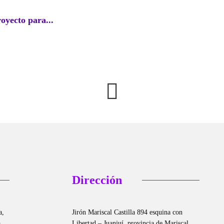
royecto para...
Perú l
agosto
Dirección
a,
Jirón Mariscal Castilla 894 esquina con
a
Libertad – Juanjuí, provincia de Mariscal