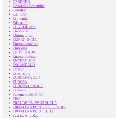
DERECHO
Desarrollo Sostenible
Desastres
E.E.U.U.
Economía
Educación
EL VATICANO
Elecciones
Eliminatorias
EMERGENCIA
Emprendemiento
Empresas
EN PORTADA
Entretenimiento
ENTREVISTA
ESCÁNDALO
Espacio
Espectáculo
EUROCOPA 2024
EUROPA
EUROPA LEAGUE
Famosos
Fenomeno del Niño
FIFA
FRAUDE EN VENEZUELA
FRONTERA PERÚ – COLOMBIA
FRONTERA PERÚ CHILE
Fuerzas Armadas