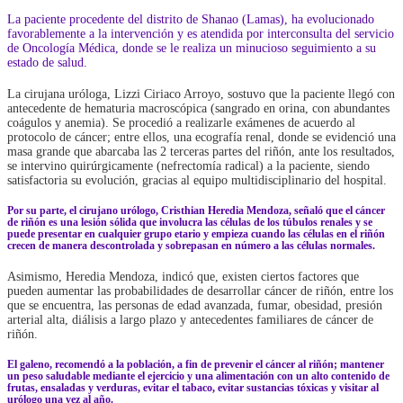
La paciente procedente del distrito de Shanao (Lamas), ha evolucionado
favorablemente a la intervención y es atendida por interconsulta del servicio
de Oncología Médica, donde se le realiza un minucioso seguimiento a su
estado de salud.
La cirujana uróloga, Lizzi Ciriaco Arroyo, sostuvo que la paciente llegó con
antecedente de hematuria macroscópica (sangrado en orina, con abundantes
coágulos y anemia). Se procedió a realizarle exámenes de acuerdo al
protocolo de cáncer; entre ellos, una ecografía renal, donde se evidenció una
masa grande que abarcaba las 2 terceras partes del riñón, ante los resultados,
se intervino quirúrgicamente (nefrectomía radical) a la paciente, siendo
satisfactoria su evolución, gracias al equipo multidisciplinario del hospital.
Por su parte, el cirujano urólogo, Cristhian Heredia Mendoza, señaló que el cáncer
de riñón es una lesión sólida que involucra las células de los túbulos renales y se
puede presentar en cualquier grupo etario y empieza cuando las células en el riñón
crecen de manera descontrolada y sobrepasan en número a las células normales.
Asimismo, Heredia Mendoza, indicó que, existen ciertos factores que
pueden aumentar las probabilidades de desarrollar cáncer de riñón, entre los
que se encuentra, las personas de edad avanzada, fumar, obesidad, presión
arterial alta, diálisis a largo plazo y antecedentes familiares de cáncer de
riñón.
El galeno, recomendó a la población, a fin de prevenir el cáncer al riñón; mantener
un peso saludable mediante el ejercicio y una alimentación con un alto contenido de
frutas, ensaladas y verduras, evitar el tabaco, evitar sustancias tóxicas y visitar al
urólogo una vez al año.