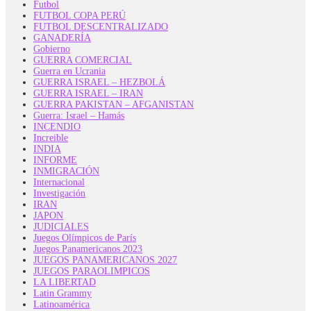
Futbol
FUTBOL COPA PERÚ
FUTBOL DESCENTRALIZADO
GANADERÍA
Gobierno
GUERRA COMERCIAL
Guerra en Ucrania
GUERRA ISRAEL – HEZBOLÁ
GUERRA ISRAEL – IRAN
GUERRA PAKISTAN – AFGANISTAN
Guerra: Israel – Hamás
INCENDIO
Increible
INDIA
INFORME
INMIGRACIÓN
Internacional
Investigación
IRAN
JAPON
JUDICIALES
Juegos Olímpicos de París
Juegos Panamericanos 2023
JUEGOS PANAMERICANOS 2027
JUEGOS PARAOLIMPICOS
LA LIBERTAD
Latin Grammy
Latinoamérica