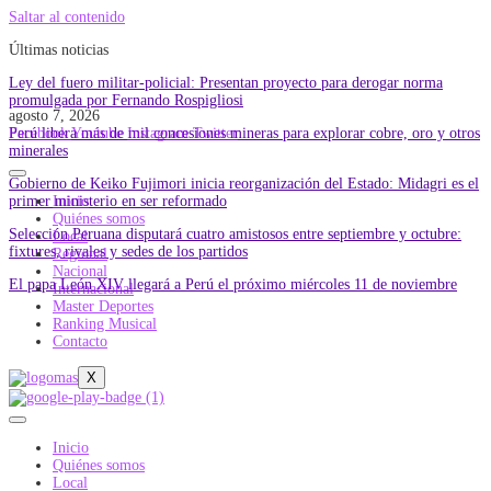
Saltar al contenido
Últimas noticias
Ley del fuero militar-policial: Presentan proyecto para derogar norma
promulgada por Fernando Rospigliosi
agosto 7, 2026
Perú libera más de mil concesiones mineras para explorar cobre, oro y otros
Facebook
Youtube
Instagram
Twitter
minerales
Gobierno de Keiko Fujimori inicia reorganización del Estado: Midagri es el
primer ministerio en ser reformado
Inicio
Quiénes somos
Selección Peruana disputará cuatro amistosos entre septiembre y octubre:
Local
fixtures, rivales y sedes de los partidos
Regional
Nacional
El papa León XIV llegará a Perú el próximo miércoles 11 de noviembre
Internacional
Master Deportes
Ranking Musical
Contacto
X
Inicio
Quiénes somos
Local