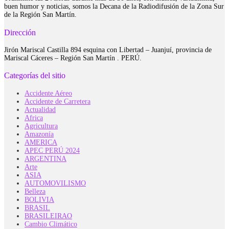
buen humor y noticias, somos la Decana de la Radiodifusión de la Zona Sur
de la Región San Martín.
Dirección
Jirón Mariscal Castilla 894 esquina con Libertad – Juanjuí, provincia de
Mariscal Cáceres – Región San Martín . PERÚ.
Categorías del sitio
Accidente Aéreo
Accidente de Carretera
Actualidad
Africa
Agricultura
Amazonía
AMERICA
APEC PERÚ 2024
ARGENTINA
Arte
ASIA
AUTOMOVILISMO
Belleza
BOLIVIA
BRASIL
BRASILEIRAO
Cambio Climático