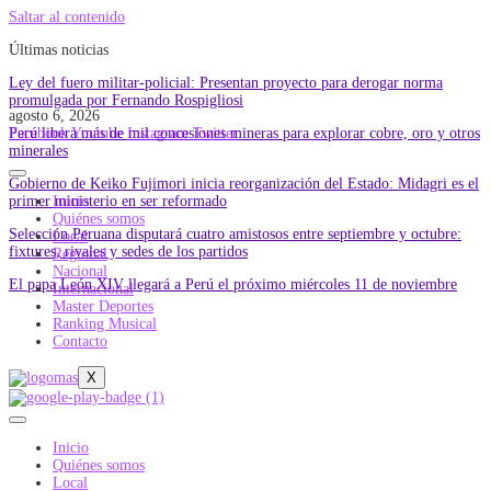
Saltar al contenido
Últimas noticias
Ley del fuero militar-policial: Presentan proyecto para derogar norma
promulgada por Fernando Rospigliosi
agosto 6, 2026
Perú libera más de mil concesiones mineras para explorar cobre, oro y otros
Facebook
Youtube
Instagram
Twitter
minerales
Gobierno de Keiko Fujimori inicia reorganización del Estado: Midagri es el
primer ministerio en ser reformado
Inicio
Quiénes somos
Selección Peruana disputará cuatro amistosos entre septiembre y octubre:
Local
fixtures, rivales y sedes de los partidos
Regional
Nacional
El papa León XIV llegará a Perú el próximo miércoles 11 de noviembre
Internacional
Master Deportes
Ranking Musical
Contacto
X
Inicio
Quiénes somos
Local