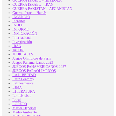
GUERRA ISRAEL – HEZBOLÁ
GUERRA ISRAEL – IRAN
GUERRA PAKISTAN – AFGANISTAN
Guerra: Israel – Hamás
INCENDIO
Increible
INDIA
INFORME
INMIGRACIÓN
Internacional
Investigación
IRAN
JAPON
JUDICIALES
Juegos Olímpicos de París
Juegos Panamericanos 2023
JUEGOS PANAMERICANOS 2027
JUEGOS PARAOLIMPICOS
LA LIBERTAD
Latin Grammy
Latinoamérica
LIMA
LITERATURA
Lo más visto
Local
LORETO
Master Deportes
Medio Ambiente