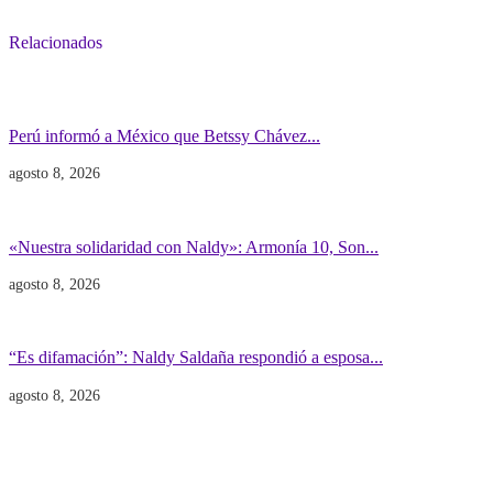
Relacionados
Gobierno
POLITICA INTERNACIONAL
Perú informó a México que Betssy Chávez...
agosto 8, 2026
Actualidad
Música
«Nuestra solidaridad con Naldy»: Armonía 10, Son...
agosto 8, 2026
Espectáculo
Mundo Mujeres
“Es difamación”: Naldy Saldaña respondió a esposa...
agosto 8, 2026