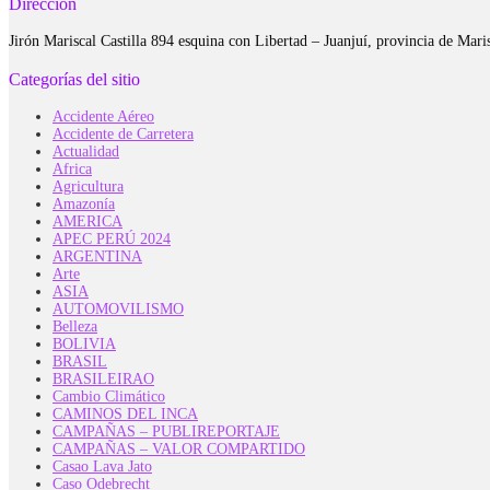
Dirección
Jirón Mariscal Castilla 894 esquina con Libertad – Juanjuí, provincia de Ma
Categorías del sitio
Accidente Aéreo
Accidente de Carretera
Actualidad
Africa
Agricultura
Amazonía
AMERICA
APEC PERÚ 2024
ARGENTINA
Arte
ASIA
AUTOMOVILISMO
Belleza
BOLIVIA
BRASIL
BRASILEIRAO
Cambio Climático
CAMINOS DEL INCA
CAMPAÑAS – PUBLIREPORTAJE
CAMPAÑAS – VALOR COMPARTIDO
Casao Lava Jato
Caso Odebrecht