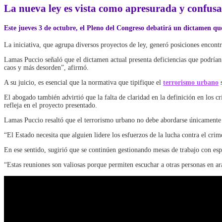
La nueva ley es vista como apresurada y confusa
Este jueves 3 de octubre, el Pleno del Congreso debatirá un dictamen que
La iniciativa, que agrupa diversos proyectos de ley, generó posiciones encontr
Lamas Puccio señaló que el dictamen actual presenta deficiencias que podría
caos y más desorden”, afirmó.
A su juicio, es esencial que la normativa que tipifique el
terrorismo urbano
El abogado también advirtió que la falta de claridad en la definición en los c
refleja en el proyecto presentado.
Lamas Puccio resaltó que el terrorismo urbano no debe abordarse únicamente de
“El Estado necesita que alguien lidere los esfuerzos de la lucha contra el cri
En ese sentido, sugirió que se continúen gestionando mesas de trabajo con espe
“Estas reuniones son valiosas porque permiten escuchar a otras personas en ara