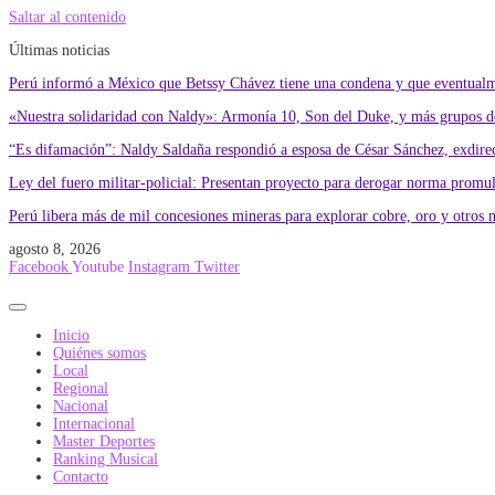
Saltar al contenido
Últimas noticias
Perú informó a México que Betssy Chávez tiene una condena y que eventualme
«Nuestra solidaridad con Naldy»: Armonía 10, Son del Duke, y más grupos de
“Es difamación”: Naldy Saldaña respondió a esposa de César Sánchez, exdire
Ley del fuero militar-policial: Presentan proyecto para derogar norma promu
Perú libera más de mil concesiones mineras para explorar cobre, oro y otros 
agosto 8, 2026
Facebook
Youtube
Instagram
Twitter
Inicio
Quiénes somos
Local
Regional
Nacional
Internacional
Master Deportes
Ranking Musical
Contacto