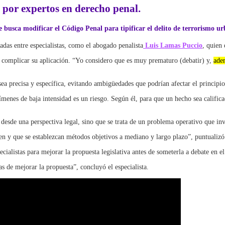
 por expertos en derecho penal.
 busca modificar el Código Penal para tipificar el delito de terrorismo u
adas entre especialistas, como el abogado penalista
Luis Lamas Puccio
, quien 
n complicar su aplicación. “Yo considero que es muy prematuro (debatir) y,
adem
sea precisa y específica, evitando ambigüedades que podrían afectar el principio
rímenes de baja intensidad es un riesgo. Según él, para que un hecho sea calific
sde una perspectiva legal, sino que se trata de un problema operativo que invo
men y que se establezcan métodos objetivos a mediano y largo plazo”, puntualizó
cialistas para mejorar la propuesta legislativa antes de someterla a debate en el
s de mejorar la propuesta”, concluyó el especialista.