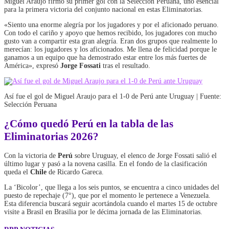
Miguel Araujo firmó su primer gol con la Selección Peruana, uno esencial
para la primera victoria del conjunto nacional en estas Eliminatorias.
«Siento una enorme alegría por los jugadores y por el aficionado peruano.
Con todo el cariño y apoyo que hemos recibido, los jugadores con mucho
gusto van a compartir esta gran alegría. Eran dos grupos que realmente lo
merecían: los jugadores y los aficionados. Me llena de felicidad porque le
ganamos a un equipo que ha demostrado estar entre los más fuertes de
América», expresó
Jorge Fossati
tras el resultado.
Así fue el gol de Miguel Araujo para el 1-0 de Perú ante Uruguay | Fuente:
Selección Peruana
¿Cómo quedó Perú en la tabla de las
Eliminatorias 2026?
Con la victoria de
Perú
sobre Uruguay, el elenco de Jorge Fossati salió el
último lugar y pasó a la novena casilla. En el fondo de la clasificación
queda el
Chile
de Ricardo Gareca.
La ‘Bicolor’, que llega a los seis puntos, se encuentra a cinco unidades del
puesto de repechaje (7°), que por el momento le pertenece a Venezuela.
Esta diferencia buscará seguir acortándola cuando el martes 15 de octubre
visite a Brasil en Brasilia por le décima jornada de las Eliminatorias.