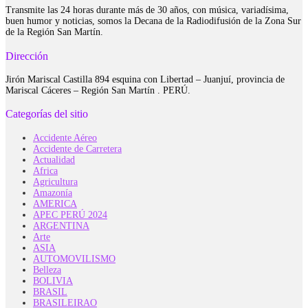
Transmite las 24 horas durante más de 30 años, con música, variadísima,
buen humor y noticias, somos la Decana de la Radiodifusión de la Zona Sur
de la Región San Martín.
Dirección
Jirón Mariscal Castilla 894 esquina con Libertad – Juanjuí, provincia de
Mariscal Cáceres – Región San Martín . PERÚ.
Categorías del sitio
Accidente Aéreo
Accidente de Carretera
Actualidad
Africa
Agricultura
Amazonía
AMERICA
APEC PERÚ 2024
ARGENTINA
Arte
ASIA
AUTOMOVILISMO
Belleza
BOLIVIA
BRASIL
BRASILEIRAO