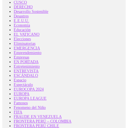
CUSCO
DERECHO
Desarrollo Sostenible
Desastres
E.E.U.U.
Economía
Educación
EL VATICANO
Elecciones
Eliminatorias
EMERGENCIA
Emprendemiento
Empresas
EN PORTADA
Entretenimiento
ENTREVISTA
ESCÁNDALO
Espacio
Espectáculo
EUROCOPA 2024
EUROPA
EUROPA LEAGUE
Famosos
Fenomeno del Niño
FIFA
FRAUDE EN VENEZUELA
FRONTERA PERÚ – COLOMBIA
FRONTERA PERÚ CHILE