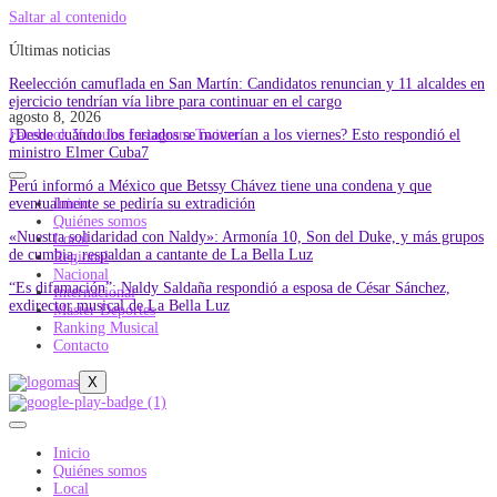
Saltar al contenido
Últimas noticias
Reelección camuflada en San Martín: Candidatos renuncian y 11 alcaldes en
ejercicio tendrían vía libre para continuar en el cargo
agosto 8, 2026
¿Desde cuándo los feriados se moverían a los viernes? Esto respondió el
Facebook
Youtube
Instagram
Twitter
ministro Elmer Cuba7
Perú informó a México que Betssy Chávez tiene una condena y que
eventualmente se pediría su extradición
Inicio
Quiénes somos
«Nuestra solidaridad con Naldy»: Armonía 10, Son del Duke, y más grupos
Local
de cumbia, respaldan a cantante de La Bella Luz
Regional
Nacional
“Es difamación”: Naldy Saldaña respondió a esposa de César Sánchez,
Internacional
exdirector musical de La Bella Luz
Master Deportes
Ranking Musical
Contacto
X
Inicio
Quiénes somos
Local