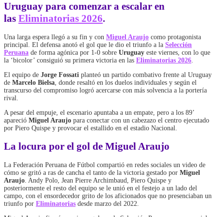
Uruguay para comenzar a escalar en
las
Eliminatorias 2026
.
Una larga espera llegó a su fin y con
Miguel Araujo
como protagonista
principal. El defensa anotó el gol que le dio el triunfo a la
Selección
Peruana
de forma agónica por 1-0 sobre
Uruguay
este viernes, con lo que
la ‘bicolor’ consiguió su primera victoria en las
Eliminatorias 2026
.
El equipo de
Jorge Fossati
planteó un partido combativo frente al Uruguay
de
Marcelo Bielsa
, donde resaltó en los duelos individuales y según el
transcurso del compromiso logró acercarse con más solvencia a la portería
rival.
A pesar del empuje, el escenario apuntaba a un empate, pero a los 89’
apareció
Miguel Araujo
para conectar con un cabezazo el centro ejecutado
por Piero Quispe y provocar el estallido en el estadio Nacional.
La locura por el gol de Miguel Araujo
La Federación Peruana de Fútbol compartió en redes sociales un video de
cómo se gritó a ras de cancha el tanto de la victoria gestado por
Miguel
Araujo
. Andy Polo, Jean Pierre Archimbaud, Piero Quispe y
posteriormente el resto del equipo se le unió en el festejo a un lado del
campo, con el ensordecedor grito de los aficionados que no presenciaban un
triunfo por
Eliminatorias
desde marzo del 2022.