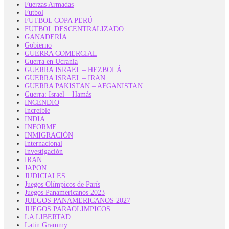
Fuerzas Armadas
Futbol
FUTBOL COPA PERÚ
FUTBOL DESCENTRALIZADO
GANADERÍA
Gobierno
GUERRA COMERCIAL
Guerra en Ucrania
GUERRA ISRAEL – HEZBOLÁ
GUERRA ISRAEL – IRAN
GUERRA PAKISTAN – AFGANISTAN
Guerra: Israel – Hamás
INCENDIO
Increible
INDIA
INFORME
INMIGRACIÓN
Internacional
Investigación
IRAN
JAPON
JUDICIALES
Juegos Olímpicos de París
Juegos Panamericanos 2023
JUEGOS PANAMERICANOS 2027
JUEGOS PARAOLIMPICOS
LA LIBERTAD
Latin Grammy