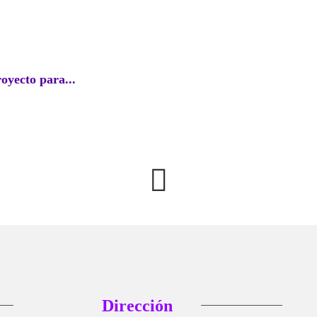
EC
royecto para...
Perú l
agosto
Dirección