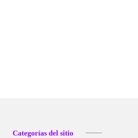
ONOMÍA
NACIONAL
ibera más de mil concesiones mineras...
 6, 2026
Categorías del sitio