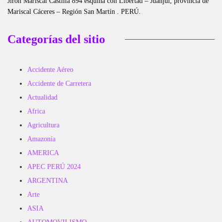
Jirón Mariscal Castilla 894 esquina con Libertad – Juanjuí, provincia de
Mariscal Cáceres – Región San Martín . PERÚ.
Categorías del sitio
Accidente Aéreo
Accidente de Carretera
Actualidad
Africa
Agricultura
Amazonía
AMERICA
APEC PERÚ 2024
ARGENTINA
Arte
ASIA