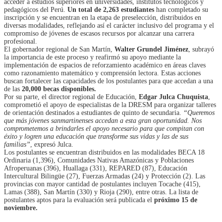
acceder a estudios superiores en universidades, institutos tecnológicos y
pedagógicos del Perú.
Un total de 2,263 estudiantes
han completado su
inscripción y se encuentran en la etapa de preselección, distribuidos en
diversas modalidades, reflejando así el carácter inclusivo del programa y el
compromiso de jóvenes de escasos recursos por alcanzar una carrera
profesional.
El gobernador regional de San Martín,
Walter Grundel Jiménez
, subrayó
la importancia de este proceso y reafirmó su apoyo mediante la
implementación de espacios de reforzamiento académico en áreas claves
como razonamiento matemático y comprensión lectora. Estas acciones
buscan fortalecer las capacidades de los postulantes para que accedan a una
de las
20,000 becas disponibles.
Por su parte, el director regional de Educación,
Edgar Julca Chuquista
,
comprometió el apoyo de especialistas de la DRESM para organizar talleres
de orientación destinados a estudiantes de quinto de secundaria.
“Queremos
que más jóvenes sanmartinenses accedan a esta gran oportunidad. Nos
comprometemos a brindarles el apoyo necesario para que compitan con
éxito y logren una educación que transforme sus vidas y las de sus
familias”
, expresó Julca.
Los postulantes se encuentran distribuidos en las modalidades BECA 18
Ordinaria (1,396), Comunidades Nativas Amazónicas y Poblaciones
Afroperuanas (396), Huallaga (331), REPARED (87), Educación
Intercultural Bilingüe (27), Fuerzas Armadas (24) y Protección (2). Las
provincias con mayor cantidad de postulantes incluyen Tocache (415),
Lamas (388), San Martín (330) y Rioja (290), entre otras. La lista de
postulantes aptos para la evaluación será publicada el
próximo 15 de
noviembre.