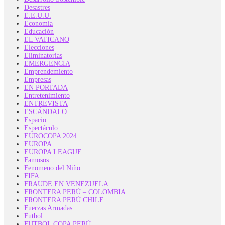
Desastres
E.E.U.U.
Economía
Educación
EL VATICANO
Elecciones
Eliminatorias
EMERGENCIA
Emprendemiento
Empresas
EN PORTADA
Entretenimiento
ENTREVISTA
ESCÁNDALO
Espacio
Espectáculo
EUROCOPA 2024
EUROPA
EUROPA LEAGUE
Famosos
Fenomeno del Niño
FIFA
FRAUDE EN VENEZUELA
FRONTERA PERÚ – COLOMBIA
FRONTERA PERÚ CHILE
Fuerzas Armadas
Futbol
FUTBOL COPA PERÚ