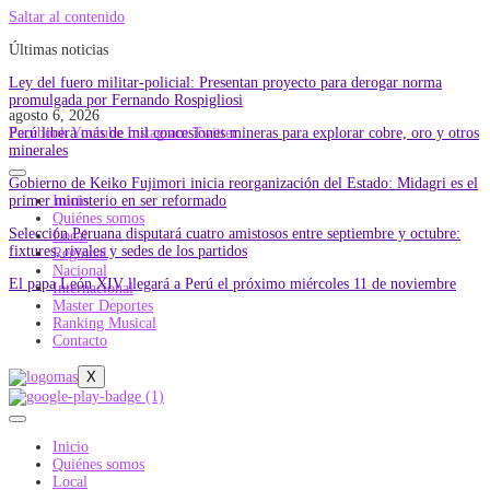
Saltar al contenido
Últimas noticias
Ley del fuero militar-policial: Presentan proyecto para derogar norma
promulgada por Fernando Rospigliosi
agosto 6, 2026
Perú libera más de mil concesiones mineras para explorar cobre, oro y otros
Facebook
Youtube
Instagram
Twitter
minerales
Gobierno de Keiko Fujimori inicia reorganización del Estado: Midagri es el
primer ministerio en ser reformado
Inicio
Quiénes somos
Selección Peruana disputará cuatro amistosos entre septiembre y octubre:
Local
fixtures, rivales y sedes de los partidos
Regional
Nacional
El papa León XIV llegará a Perú el próximo miércoles 11 de noviembre
Internacional
Master Deportes
Ranking Musical
Contacto
X
Inicio
Quiénes somos
Local