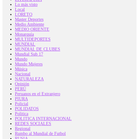
Lo más visto
Local
LORETO
Master Deportes
Medio Ambiente
MEDIO ORIENTE
Monarquía
MULTIDEPORTES
MUNDIAL
MUNDIAL DE CLUBES
Mundial Sub 17
Mundo
Mundo Mujeres
Música
Nacional
NATURALEZA
Opinión
PERÚ
Peruanos en el Extranjero
PIURA
Policial
POLIDATOS
Politica
POLITICA INTERNACIONAL
REDES SOCIALES
Regional
Rumbo al Mundial de Futbol
RUSIA