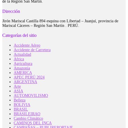
de la Región San Martín.
Dirección
Jirón Mariscal Castilla 894 esquina con Libertad – Juanjuí, provincia de
Mariscal Cáceres – Región San Martín . PERÚ.
Categorías del sitio
Accidente Aéreo
Accidente de Carretera
Actualidad
Africa
Agricultura
Amazonía
AMERICA
APEC PERÚ 2024
ARGENTINA
Arte
ASIA
AUTOMOVILISMO
Belleza
BOLIVIA
BRASIL
BRASILEIRAO
Cambio Climático
CAMINOS DEL INCA
CAMPAÑAS – PUBLIREPORTAJE