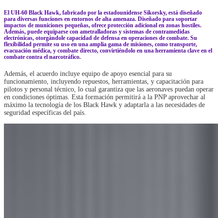
El UH-60 Black Hawk, fabricado por la estadounidense Sikorsky, está diseñado
para diversas funciones en entornos de alta amenaza. Diseñado para soportar
impactos de municiones pequeñas, ofrece protección adicional en zonas hostiles.
Además, puede equiparse con ametralladoras y sistemas de contramedidas
electrónicas, otorgándole capacidad de defensa en operaciones de combate. Su
flexibilidad permite su uso en una amplia gama de misiones, como transporte,
evacuación médica, y combate directo, convirtiéndolo en una herramienta clave en el
combate contra el narcotráfico.
Además, el acuerdo incluye equipo de apoyo esencial para su
funcionamiento, incluyendo repuestos, herramientas, y capacitación para
pilotos y personal técnico, lo cual garantiza que las aeronaves puedan operar
en condiciones óptimas. Esta formación permitirá a la PNP aprovechar al
máximo la tecnología de los Black Hawk y adaptarla a las necesidades de
seguridad específicas del país.