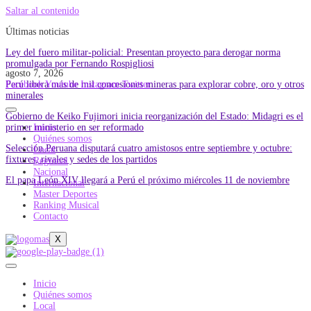
Saltar al contenido
Últimas noticias
Ley del fuero militar-policial: Presentan proyecto para derogar norma
promulgada por Fernando Rospigliosi
agosto 7, 2026
Perú libera más de mil concesiones mineras para explorar cobre, oro y otros
Facebook
Youtube
Instagram
Twitter
minerales
Gobierno de Keiko Fujimori inicia reorganización del Estado: Midagri es el
primer ministerio en ser reformado
Inicio
Quiénes somos
Selección Peruana disputará cuatro amistosos entre septiembre y octubre:
Local
fixtures, rivales y sedes de los partidos
Regional
Nacional
El papa León XIV llegará a Perú el próximo miércoles 11 de noviembre
Internacional
Master Deportes
Ranking Musical
Contacto
X
Inicio
Quiénes somos
Local