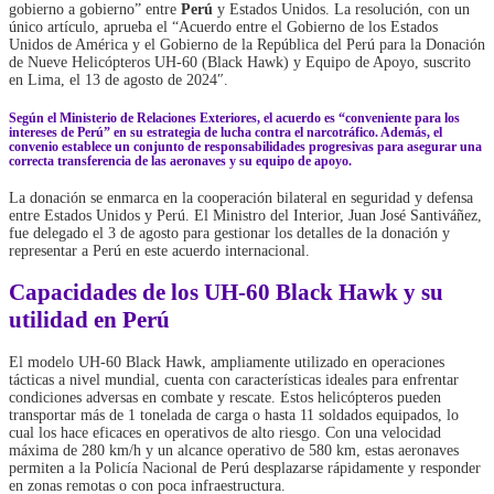
gobierno a gobierno” entre
Perú
y Estados Unidos. La resolución, con un
único artículo, aprueba el “Acuerdo entre el Gobierno de los Estados
Unidos de América y el Gobierno de la República del Perú para la Donación
de Nueve Helicópteros UH-60 (Black Hawk) y Equipo de Apoyo, suscrito
en Lima, el 13 de agosto de 2024″.
Según el Ministerio de Relaciones Exteriores, el acuerdo es “conveniente para los
intereses de Perú” en su estrategia de lucha contra el narcotráfico. Además, el
convenio establece un conjunto de responsabilidades progresivas para asegurar una
correcta transferencia de las aeronaves y su equipo de apoyo.
La donación se enmarca en la cooperación bilateral en seguridad y defensa
entre Estados Unidos y Perú. El Ministro del Interior, Juan José Santiváñez,
fue delegado el 3 de agosto para gestionar los detalles de la donación y
representar a Perú en este acuerdo internacional.
Capacidades de los UH-60 Black Hawk y su
utilidad en Perú
El modelo UH-60 Black Hawk, ampliamente utilizado en operaciones
tácticas a nivel mundial, cuenta con características ideales para enfrentar
condiciones adversas en combate y rescate. Estos helicópteros pueden
transportar más de 1 tonelada de carga o hasta 11 soldados equipados, lo
cual los hace eficaces en operativos de alto riesgo. Con una velocidad
máxima de 280 km/h y un alcance operativo de 580 km, estas aeronaves
permiten a la Policía Nacional de Perú desplazarse rápidamente y responder
en zonas remotas o con poca infraestructura.