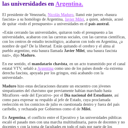
las universidades en
Argentina.
El presidente de Venezuela,
Nicolás Maduro
, llamó este jueves «basura
fascista» a su homólogo de Argentina,
Javier Milei
, a quien, además, acusó
de quitar «todo el presupuesto» a universidades en el
país austral.
«Están cerrando las universidades, quitaron todo el presupuesto a las
universidades, acabaron con las carreras sociales, con las carreras científicas,
con los centros de estudio tecnológico, acabaron con todo en Argentina, ¿a
nombre de qué? De la libertad. Están quitando el cerebro y el alma al
pueblo argentino, esta basura llamada
Javier Milei
, una basura fascista
nazi», dijo
Maduro.
En ese sentido, el
mandatario chavista
, en un acto transmitido por el canal
estatal VTV, señaló a
Argentina
como uno de los países donde «la extrema
derecha fascista, apoyada por los gringos, está acabando con la
universidad».
Maduro
hizo estas declaraciones durante un encuentro con jóvenes
simpatizantes del chavismo que previamente habían marchado hasta
Miraflores -sede del Ejecutivo- por el
Día nacional del Estudiante
, así
como para expresar su respaldo al jefe de Estado, cuya proclamada
reelección en los comicios de julio es cuestionada dentro y fuera del país
caribeño, y rechazada por Gobiernos como el de
Milei.
En
Argentina
, el conflicto entre el Ejecutivo y las universidades públicas
escaló el pasado mes con una marcha multitudinaria, paros de docentes y no
docentes y con la toma de facultades en todo el país por parte de los