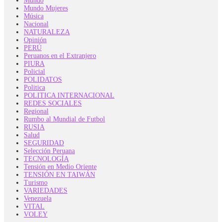
Mundo
Mundo Mujeres
Música
Nacional
NATURALEZA
Opinión
PERÚ
Peruanos en el Extranjero
PIURA
Policial
POLIDATOS
Politica
POLITICA INTERNACIONAL
REDES SOCIALES
Regional
Rumbo al Mundial de Futbol
RUSIA
Salud
SEGURIDAD
Selección Peruana
TECNOLOGÍA
Tensión en Medio Oriente
TENSIÓN EN TAIWÁN
Turismo
VARIEDADES
Venezuela
VITAL
VOLEY