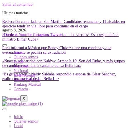
Saltar al contenido
Últimas noticias
Reelección camuflada en San Martín: Candidatos renuncian y 11 alcaldes en
ejercicio tendrían vía libre para continuar en el cargo
agosto 8, 2026
¿Desde cuándo los feriados se moverían a los viernes? Esto respondió el
Facebook
Youtube
Instagram
Twitter
ministro Elmer Cuba7
Perú informó a México que Betssy Chávez tiene una condena y que
eventualmente se pediría su extradición
Inicio
Quiénes somos
«Nuestra solidaridad con Naldy»: Armonía 10, Son del Duke, y más grupos
Local
de cumbia, respaldan a cantante de La Bella Luz
Regional
Nacional
“Es difamación”: Naldy Saldaña respondió a esposa de César Sánchez,
Internacional
exdirector musical de La Bella Luz
Master Deportes
Ranking Musical
Contacto
X
Inicio
Quiénes somos
Local