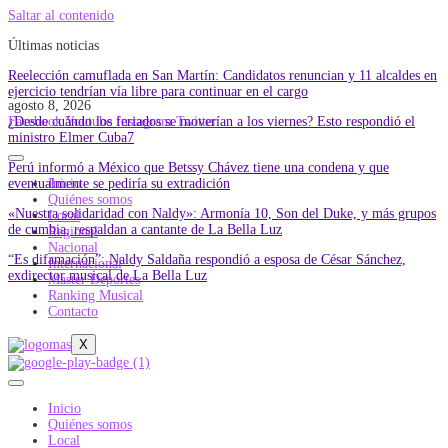
Saltar al contenido
Últimas noticias
Reelección camuflada en San Martín: Candidatos renuncian y 11 alcaldes en
ejercicio tendrían vía libre para continuar en el cargo
agosto 8, 2026
¿Desde cuándo los feriados se moverían a los viernes? Esto respondió el
Facebook
Youtube
Instagram
Twitter
ministro Elmer Cuba7
Perú informó a México que Betssy Chávez tiene una condena y que
eventualmente se pediría su extradición
Inicio
Quiénes somos
«Nuestra solidaridad con Naldy»: Armonía 10, Son del Duke, y más grupos
Local
de cumbia, respaldan a cantante de La Bella Luz
Regional
Nacional
“Es difamación”: Naldy Saldaña respondió a esposa de César Sánchez,
Internacional
exdirector musical de La Bella Luz
Master Deportes
Ranking Musical
Contacto
X
Inicio
Quiénes somos
Local