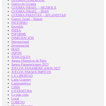
GUERRA COMERCIAL
Guerra en Ucrania
GUERRA ISRAEL – HEZBOLÁ
GUERRA ISRAEL – IRAN
GUERRA PAKISTAN – AFGANISTAN
Guerra: Israel – Hamás
INCENDIO
Increible
INDIA
INFORME
INMIGRACIÓN
Internacional
Investigación
IRAN
JAPON
JUDICIALES
Juegos Olímpicos de París
Juegos Panamericanos 2023
JUEGOS PANAMERICANOS 2027
JUEGOS PARAOLIMPICOS
LA LIBERTAD
Latin Grammy
Latinoamérica
LIMA
LITERATURA
Lo más visto
Local
LORETO