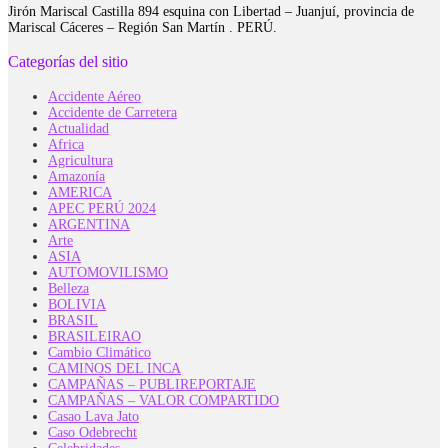
Jirón Mariscal Castilla 894 esquina con Libertad – Juanjuí, provincia de
Mariscal Cáceres – Región San Martín . PERÚ.
Categorías del sitio
Accidente Aéreo
Accidente de Carretera
Actualidad
Africa
Agricultura
Amazonía
AMERICA
APEC PERÚ 2024
ARGENTINA
Arte
ASIA
AUTOMOVILISMO
Belleza
BOLIVIA
BRASIL
BRASILEIRAO
Cambio Climático
CAMINOS DEL INCA
CAMPAÑAS – PUBLIREPORTAJE
CAMPAÑAS – VALOR COMPARTIDO
Casao Lava Jato
Caso Odebrecht