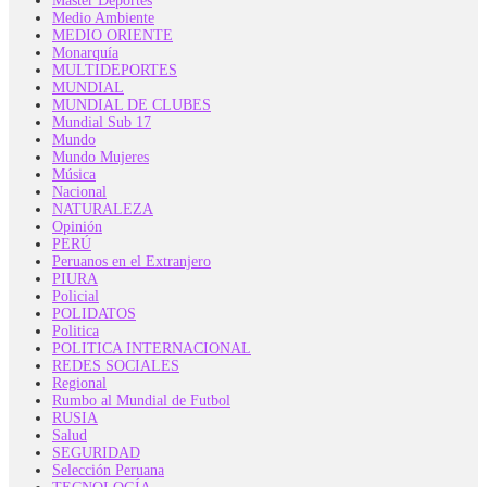
Master Deportes
Medio Ambiente
MEDIO ORIENTE
Monarquía
MULTIDEPORTES
MUNDIAL
MUNDIAL DE CLUBES
Mundial Sub 17
Mundo
Mundo Mujeres
Música
Nacional
NATURALEZA
Opinión
PERÚ
Peruanos en el Extranjero
PIURA
Policial
POLIDATOS
Politica
POLITICA INTERNACIONAL
REDES SOCIALES
Regional
Rumbo al Mundial de Futbol
RUSIA
Salud
SEGURIDAD
Selección Peruana