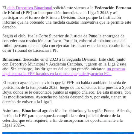
El
club Deportivo Binacional
solicitó este viernes a la
Federación Peruana
de Fútbol
(
FPF
) su incorporación inmediata a la
Liga 1 2025
y así
participar en el torneo de Primera División. Esto porque la institución
informó que ha obtenido una medida cautelar innovativa que le permite este
derecho.
Según el club, fue la Corte Superior de Justicia de Puno la encargada de
conceder esta resolución a su favor. Por ello, exhortó al máximo ente del
fútbol peruano que cumpla con ejecutar los alcances de las dos resoluciones
de su Tribunal de Licencias FPF.
Binacional
descendió en el 2023 a la Segunda División. Este club, junto
con Deportivo Municipal y Academia Cantolao, jugaron en la Liga 2 este
año. Sin embargo, los dirigentes del equipo puneño iniciaron
un proceso
legal contra la FPF basados en la misma queja de Ayacucho FC.
El cuadro ayacuchano advirtió que la
FPF
no había cambiado la tabla de
posiciones de la temporada 2022, luego de las sanciones interpuestas a Sport
Boys, donde se le descontaba puntos al equipo chalaco. De esta manera, con
las modificaciones, Ayacucho no habría descendido y, por ende, tienen su
derecho de volver a la Liga 1.
Asimismo,
Binacional
agradeció a los «hinchas y la región Puno». Además,
instó a la
FPF
para que «pueda cumplir la orden judicial dentro de la
celeridad que esta requiere, a fin de incorpornarnos oportunamente a la
Liga1 2025».