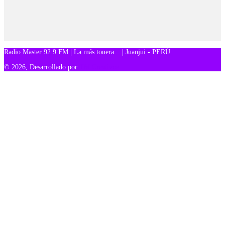
Radio Master 92.9 FM | La más tonera... | Juanjui - PERÚ
© 2026, Desarrollado por
TM Creativos