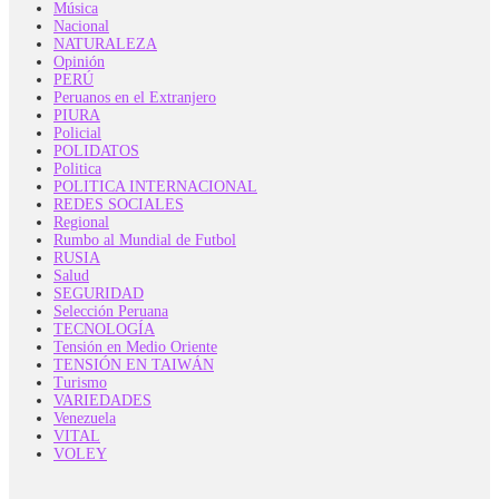
Música
Nacional
NATURALEZA
Opinión
PERÚ
Peruanos en el Extranjero
PIURA
Policial
POLIDATOS
Politica
POLITICA INTERNACIONAL
REDES SOCIALES
Regional
Rumbo al Mundial de Futbol
RUSIA
Salud
SEGURIDAD
Selección Peruana
TECNOLOGÍA
Tensión en Medio Oriente
TENSIÓN EN TAIWÁN
Turismo
VARIEDADES
Venezuela
VITAL
VOLEY