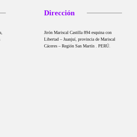
Dirección
a,
Jirón Mariscal Castilla 894 esquina con
a
Libertad – Juanjuí, provincia de Mariscal
Cáceres – Región San Martín . PERÚ.