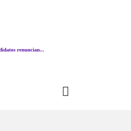
EC
idatos renuncian...
¿Desde
agosto