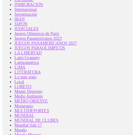
INMIGRACIÓN
Internacional
Investigación
IRAN
JAPON
JUDICIALES
Juegos Olímpicos de París
Juegos Panamericanos 2023
JUEGOS PANAMERICANOS 2027
JUEGOS PARAOLIMPICOS
LA LIBERTAD
Latin Grammy
Latinoamérica
LIMA
LITERATURA
Lo más visto
Local
LORETO
Master Deportes
Medio Ambiente
MEDIO ORIENTE
Monarquía
MULTIDEPORTES
MUNDIAL
MUNDIAL DE CLUBES
Mundial Sub 17
Mundo
Mundo Mujeres