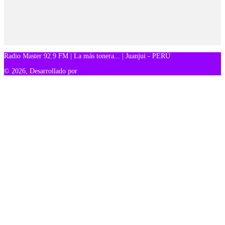
Radio Master 92.9 FM | La más tonera... | Juanjui - PERÚ
© 2026, Desarrollado por
TM Creativos