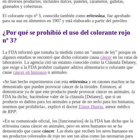
en diversos productos, incluidos dulces, pasteles, caramelos, galletas,
glaseados y coberturas.
El colorante rojo nº 3, conocido también como
eritrosina
, fue aprobado
para su uso en alimentos en 1907 y está elaborado a partir del petróleo.
¿Por qué se prohibió el uso del colorante rojo
nº 3?
La FDA informó que tomaba la medida como un “asunto de ley” porque en
algunos estudios se encontró que dicho colorante causa
cáncer
en las ratas de
laboratorio. La agencia citó un estatuto conocido como la Cláusula Delaney,
que exige a la FDA prohibir cualquier aditivo alimentario o colorante que
cause
cáncer en humanos
o animales.
«Se han hecho experimentos con esta
eritrosina
y en ratones machos se ha
demostrado que pueden provocar cáncer de la tiroides. Entonces, al
demostrarse ya de que este producto puede provocar cáncer en animales, la
FDA ha dicho, haciéndose valer de la cláusula [Delaney], que si un
producto es dañino para los animales a pesar de no serlo para los humanos,
tenemos que prohibirla», explicó el doctor
Elmer Huerta
, asesor médico
de
RPP
.
«En su comunicado oficial, los [funcionarios] de la FDA han dicho que la
eritrosina causa cáncer en animales, pero en seres humanos no se ha
demostrado que cause
cáncer
. Las dosis que reciben los seres humanos en
sus productos coloreados de rojo no son tan altas como las necesarias para