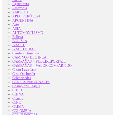
Agricultura
Amazonía
AMERICA
APEC PERÚ 2024
ARGENTINA
Arte
ASIA
AUTOMOVILISMO
Belleza
BOLIVIA
BRASIL
BRASILEIRAO
Cambio Climático
CAMINOS DEL INCA
CAMPAÑAS – PUBLIREPORTAJE
CAMPAÑAS – VALOR COMPARTIDO
Casao Lava Jato
Caso Odebrecht
Celebridades
CENSOS NACIONALES
Champions League
CHILE
CHINA
Ciencia
CINE
CLIMA
COLOMBIA
COLUMNISTAS