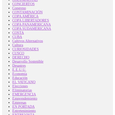
CONCIERTOS
Congreso
CONTAMINACIÓN
COPA AMÉRICA
COPA LIBERTADORES
COPA PANAMERICANA
COPA SUDAMERICANA
COSTA
CUBA
Cultivos Alternativos
Cultura
CURIOSIDADES
CUSCO
DERECHO
Desarrollo Sostenible
Desastres
E.E.U.U.
Economía
Educación
EL VATICANO
Elecciones
Eliminatorias
EMERGENCIA
Emprendemiento
Empresas
EN PORTADA
Entretenimiento
ENTREVISTA