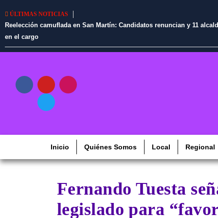
ÚLTIMAS NOTICIAS
Reelección camuflada en San Martín: Candidatos renuncian y 11 alcaldes
en el cargo
Inicio
Quiénes Somos
Local
Regional
Fernando Tuesta seña
legislado para “favo