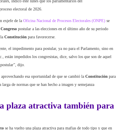
torales, indicó este lunes que los parlamentarios del
 proceso electoral de 2026.
én exjefe de la
Oficina Nacional de Procesos Electorales (ONPE)
se
l
Congreso
postular a las elecciones en el último año de su periodo
 la
Constitución
para favorecerse.
ente, el impedimento para postular, ya no para el Parlamento, sino en
c., están impedidos los congresistas, dice, salvo los que son de aquel
postular”, dijo.
án aprovechando esa oportunidad de que se cambió la
Constitución
para
ta larga de normas que se han hecho a imagen y semejanza
a plaza atractiva también para
to
se ha vuelto una plaza atractiva para mafias de todo tipo y que en