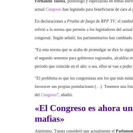
Fernando Tuesta
, politólogo y especialista en temas elec
actual
Congreso
han legislado para beneficiarse de cara al
En declaraciones a
Prueba de fuego
de
RPP TV
, el tambi
refirió a la norma que permite a los legisladores del actua
congresal. Según señaló, los parlamentarios han cambiado
“En esta norma que se acaba de promulgar se dice lo sigui
el segundo semestre para gobiernos regionales, alcaldías et
periodo que coincide en el año; o sea, ellos se van a poder 
“El problema es que los congresistas son los que más est
favorecer sus propias postulaciones (…). Tenemos una lis
del
Congreso
”, añadió.
«El Congreso es ahora un
mafias»
Asimismo, Tuesta consideró que actualmente el
Parlamen