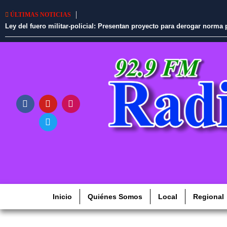
Perú libera más de mil concesiones mineras pa
ÚLTIMAS NOTICIAS
Inicio
Quiénes Somos
Local
Regional