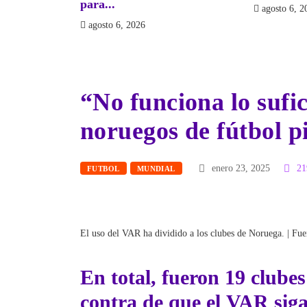
6, 2026
“No funciona lo sufi
noruegos de fútbol p
enero 23, 2025
21
FUTBOL
MUNDIAL
El uso del VAR ha dividido a los clubes de Noruega. | Fu
En total, fueron
19 clube
contra de que el
VAR
sig