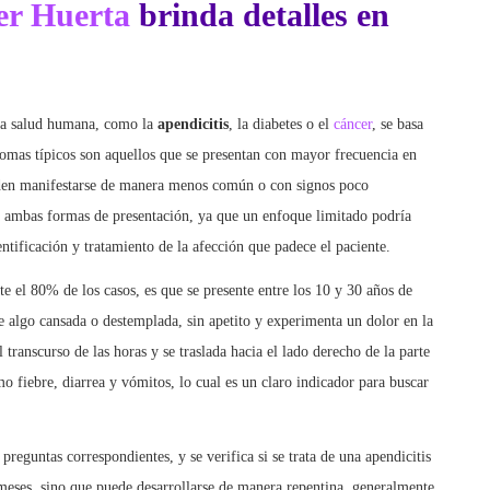
 la salud humana, como la
apendicitis
, la diabetes o el
cáncer
, se basa
ntomas típicos son aquellos que se presentan con mayor frecuencia en
pueden manifestarse de manera menos común o con signos poco
 a ambas formas de presentación, ya que un enfoque limitado podría
entificación y tratamiento de la afección que padece el paciente.
 el 80% de los casos, es que se presente entre los 10 y 30 años de
e algo cansada o destemplada, sin apetito y experimenta un dolor en la
 transcurso de las horas y se traslada hacia el lado derecho de la parte
o fiebre, diarrea y vómitos, lo cual es un claro indicador para buscar
 preguntas correspondientes, y se verifica si se trata de una apendicitis
r meses, sino que puede desarrollarse de manera repentina, generalmente