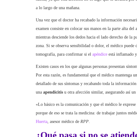
a lo largo de una mañana.
Una vez que el doctor ha recabado la información necesari
examen consiste en colocar sus manos en la parte alta del 
mientras desciende los dedos hacia el lado derecho de la pa
zona. Si se observa sensibilidad o dolor, el médico puede
tomografía, para confirmar si el
apéndice
está inflamado y 
Existen casos en los que algunas personas presentan síntoma
Por esta razón, es fundamental que el médico mantenga un
detallado de sus síntomas y recabando toda la información r
una
apendicitis
u otra afección similar, asegurando así un
«Lo básico es la comunicación y que el médico le exprese a
porque de eso se trata la medicina: de trabajar juntos médi
Huerta
, asesor médico de
RPP
.
¿Qué pasa si no se atiend