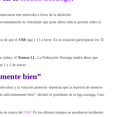
nunciaron este miércoles a favor de la abolición
 recomendación no vinculante que pone ahora toda la presión sobre la
tra de que el
VAR
siga y 13 a favor. En la votación participaron los 32
s clubes, el
Tromso LL
. La Federación Noruega tendrá ahora que
ías 1 y 2 de marzo.
emente bien”
miércoles) y la votación posterior muestran que la mayoría de nuestros
lo suficientemente bien”, declaró el presidente de la liga noruega, Cato
te en contra del
VAR
. En los últimos tiempos se sucedieron incidentes
etas de pescado, pelotas de tenis o corchos de champán al césped como