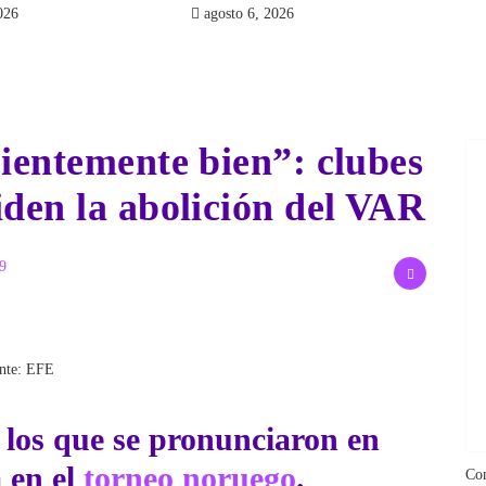
agosto 6, 2026
cientemente bien”: clubes
iden la abolición del VAR
9
ente: EFE
s
los que se pronunciaron en
a en el
torneo noruego
.
Co