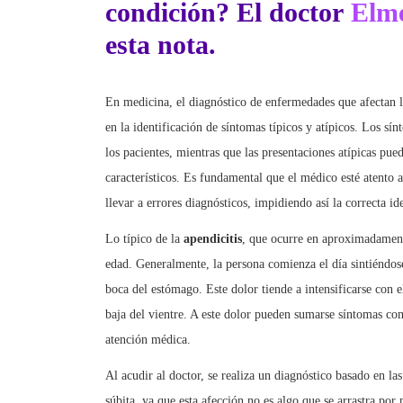
esta nota.
En medicina, el diagnóstico de enfermedades que afectan
en la identificación de síntomas típicos y atípicos. Los sí
los pacientes, mientras que las presentaciones atípicas 
característicos. Es fundamental que el médico esté atento
llevar a errores diagnósticos, impidiendo así la correcta id
Lo típico de la
apendicitis
, que ocurre en aproximadamente
edad. Generalmente, la persona comienza el día sintiéndos
boca del estómago. Este dolor tiende a intensificarse con el
baja del vientre. A este dolor pueden sumarse síntomas com
atención médica.
Al acudir al doctor, se realiza un diagnóstico basado en las
súbita, ya que esta afección no es algo que se arrastra po