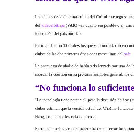
Los clubes de la élite masculina del
fútbol noruego
se pro
del
videoarbitraje
(
VAR
) «en cuanto sea posible», en una
federación del país nórdico.
En total, fueron
19 clubes
los que se pronunciaron en con
clubes de las dos primeras divisiones masculinas del
país
.
La propuesta de abolición había sido lanzada por uno de lo
abordar la cuestión en su próxima asamblea general, los d
“No funciona lo suficient
“La tecnología tiene potencial, pero la discusión de hoy (
clubes estiman que la versión actual del
VAR
no funciona 
Haug, en una conferencia de prensa.
Entre los hinchas también parece haber un sector importan
relacionados con esta cuestión, con lanzamientos de croqu