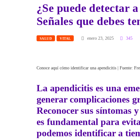
¿Se puede detectar a
Señales que debes te
enero 23, 2025
345
SALUD
VITAL
Conoce aquí cómo identificar una apendicitis | Fuente: Fr
La
apendicitis
es una eme
generar complicaciones gr
Reconocer sus síntomas y
es fundamental para evit
podemos identificar a tiem
condición? El doctor
Elm