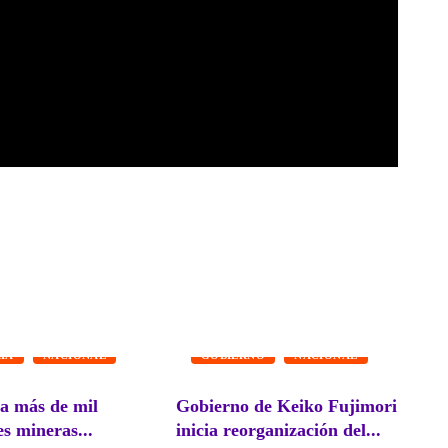
FUERZAS ARMADAS
GOBIERNO
NACIONAL
NACIONAL
Gobierno de Keiko Fujimori
Ley del fuero militar-
inicia reorganización del...
policial: Presentan proye
para...
agosto 6, 2026