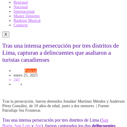
Regional
Nacional
Internacional
Master Deportes
Ranking Musical
Contacto
X
Tras una intensa persecución por tres distritos de
Lima, capturan a delincuentes que asaltaron a
turistas canadienses
LIMA
Policial
enero 25, 2025
243
Tras la persecución, fueron detenidos Jonaiker Martínez Méndez y Anderson
Pérez González, de 19 años de edad, junto a dos menores. | Fuente:
Patrullaje Sin Fronteras
Tras una intensa persecución por tres distritos de Lima (
San
Borja
,
San Luis
y
Ate
), fueron capturados los dos
delincuentes