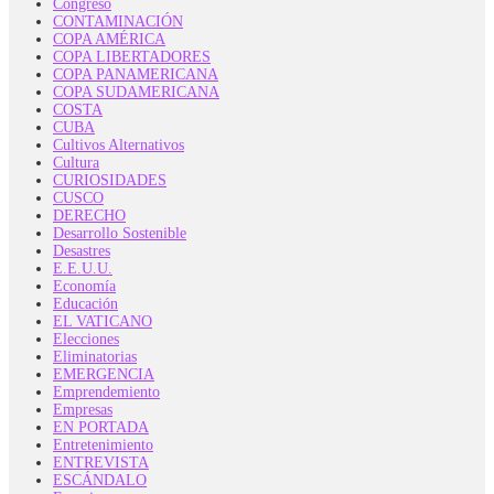
Congreso
CONTAMINACIÓN
COPA AMÉRICA
COPA LIBERTADORES
COPA PANAMERICANA
COPA SUDAMERICANA
COSTA
CUBA
Cultivos Alternativos
Cultura
CURIOSIDADES
CUSCO
DERECHO
Desarrollo Sostenible
Desastres
E.E.U.U.
Economía
Educación
EL VATICANO
Elecciones
Eliminatorias
EMERGENCIA
Emprendemiento
Empresas
EN PORTADA
Entretenimiento
ENTREVISTA
ESCÁNDALO