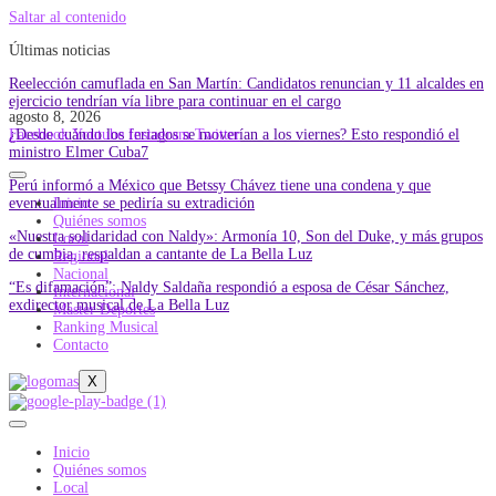
Saltar al contenido
Últimas noticias
Reelección camuflada en San Martín: Candidatos renuncian y 11 alcaldes en
ejercicio tendrían vía libre para continuar en el cargo
agosto 8, 2026
¿Desde cuándo los feriados se moverían a los viernes? Esto respondió el
Facebook
Youtube
Instagram
Twitter
ministro Elmer Cuba7
Perú informó a México que Betssy Chávez tiene una condena y que
eventualmente se pediría su extradición
Inicio
Quiénes somos
«Nuestra solidaridad con Naldy»: Armonía 10, Son del Duke, y más grupos
Local
de cumbia, respaldan a cantante de La Bella Luz
Regional
Nacional
“Es difamación”: Naldy Saldaña respondió a esposa de César Sánchez,
Internacional
exdirector musical de La Bella Luz
Master Deportes
Ranking Musical
Contacto
X
Inicio
Quiénes somos
Local