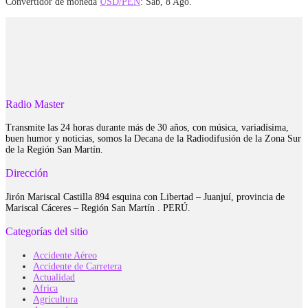
Convertidor de moneda
USD/PEN
: Sáb, 8 Ago.
Radio Master
Transmite las 24 horas durante más de 30 años, con música, variadísima,
buen humor y noticias, somos la Decana de la Radiodifusión de la Zona Sur
de la Región San Martín.
Dirección
Jirón Mariscal Castilla 894 esquina con Libertad – Juanjuí, provincia de
Mariscal Cáceres – Región San Martín . PERÚ.
Categorías del sitio
Accidente Aéreo
Accidente de Carretera
Actualidad
Africa
Agricultura