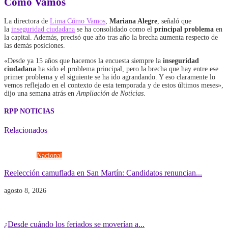
Cómo Vamos
La directora de
Lima Cómo Vamos
,
Mariana Alegre
, señaló que
la
inseguridad ciudadana
se ha consolidado como el
principal problema
en
la capital. Además, precisó que año tras año la brecha aumenta respecto de
las demás posiciones.
«Desde ya 15 años que hacemos la encuesta siempre la
inseguridad
ciudadana
ha sido el problema principal, pero la brecha que hay entre ese
primer problema y el siguiente se ha ido agrandando. Y eso claramente lo
vemos reflejado en el contexto de esta temporada y de estos últimos meses»,
dijo una semana atrás en
Ampliación de Noticias
.
RPP NOTICIAS
Relacionados
Elecciones
Nacional
Reelección camuflada en San Martín: Candidatos renuncian...
agosto 8, 2026
Economía
Gobierno
¿Desde cuándo los feriados se moverían a...