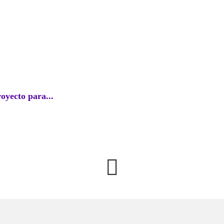
EC
royecto para...
Perú l
agosto