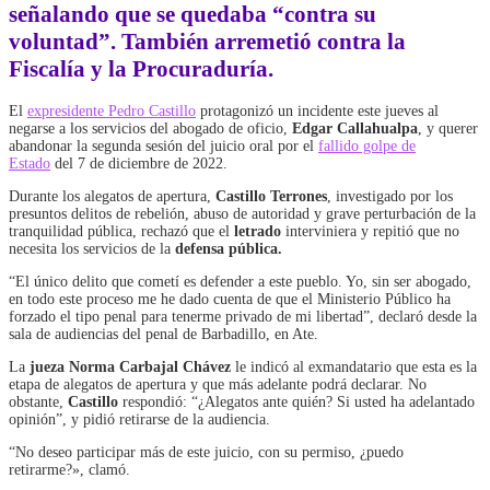
señalando que se quedaba “contra su
voluntad”. También arremetió contra la
Fiscalía y la Procuraduría.
El
expresidente Pedro Castillo
protagonizó un incidente este jueves al
negarse a los servicios del abogado de oficio,
Edgar Callahualpa
, y querer
abandonar la segunda sesión del juicio oral por el
fallido golpe de
Estado
del 7 de diciembre de 2022.
Durante los alegatos de apertura,
Castillo Terrones
, investigado por los
presuntos delitos de rebelión, abuso de autoridad y grave perturbación de la
tranquilidad pública, rechazó que el
letrado
interviniera y repitió que no
necesita los servicios de la
defensa pública.
“El único delito que cometí es defender a este pueblo. Yo, sin ser abogado,
en todo este proceso me he dado cuenta de que el Ministerio Público ha
forzado el tipo penal para tenerme privado de mi libertad”, declaró desde la
sala de audiencias del penal de Barbadillo, en Ate.
La
jueza Norma Carbajal Chávez
le indicó al exmandatario que esta es la
etapa de alegatos de apertura y que más adelante podrá declarar. No
obstante,
Castillo
respondió: “¿Alegatos ante quién? Si usted ha adelantado
opinión”, y pidió retirarse de la audiencia.
“No deseo participar más de este juicio, con su permiso, ¿puedo
retirarme?», clamó.