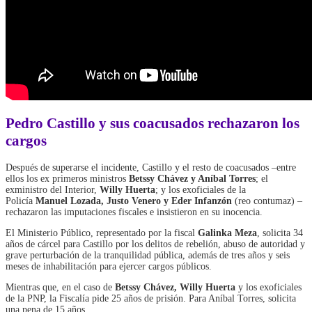
Pedro Castillo y sus coacusados rechazaron los
cargos
Después de superarse el incidente, Castillo y el resto de coacusados –entre
ellos los ex primeros ministros
Betssy Chávez y Aníbal Torres
; el
exministro del Interior,
Willy Huerta
; y los exoficiales de la
Policía
Manuel Lozada, Justo Venero y Eder Infanzón
(reo contumaz) –
rechazaron las imputaciones fiscales e insistieron en su inocencia.
El Ministerio Público, representado por la fiscal
Galinka Meza
, solicita 34
años de cárcel para Castillo por los delitos de rebelión, abuso de autoridad y
grave perturbación de la tranquilidad pública, además de tres años y seis
meses de inhabilitación para ejercer cargos públicos.
Mientras que, en el caso de
Betssy Chávez, Willy Huerta
y los exoficiales
de la PNP, la Fiscalía pide 25 años de prisión. Para Aníbal Torres, solicita
una pena de 15 años.