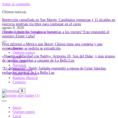
Saltar al contenido
Últimas noticias
Reelección camuflada en San Martín: Candidatos renuncian y 11 alcaldes en
ejercicio tendrían vía libre para continuar en el cargo
agosto 9, 2026
¿Desde cuándo los feriados se moverían a los viernes? Esto respondió el
Facebook
Youtube
Instagram
Twitter
ministro Elmer Cuba7
Perú informó a México que Betssy Chávez tiene una condena y que
eventualmente se pediría su extradición
Inicio
Quiénes somos
«Nuestra solidaridad con Naldy»: Armonía 10, Son del Duke, y más grupos
Local
de cumbia, respaldan a cantante de La Bella Luz
Regional
Nacional
“Es difamación”: Naldy Saldaña respondió a esposa de César Sánchez,
Internacional
exdirector musical de La Bella Luz
Master Deportes
Ranking Musical
Contacto
X
Inicio
Quiénes somos
Local