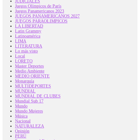
JUDICIALES
Juegos Olímpicos de París
Juegos Panamericanos 2023
JUEGOS PANAMERICANOS 2027
JUEGOS PARAOLIMPICOS
LA LIBERTAD
Latin Grammy
Latinoamérica
LIMA
LITERATURA
Lo más visto
Local
LORETO
Master Deportes
Medio Ambiente
MEDIO ORIENTE
Monarquía
MULTIDEPORTES
MUNDIAL
MUNDIAL DE CLUBES
Mundial Sub 17
Mundo
Mundo Mujeres
Música
Nacional
NATURALEZA
Opinión
PERÚ