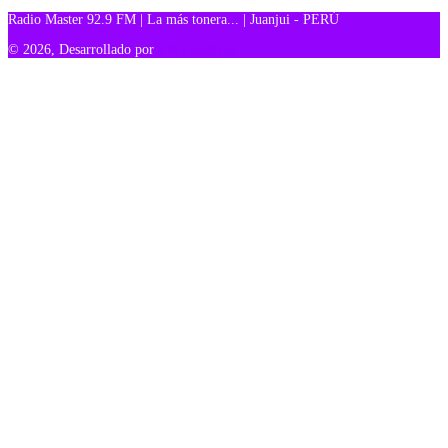
Radio Master 92.9 FM | La más tonera... | Juanjui - PERÚ
© 2026, Desarrollado por
TM Creativos