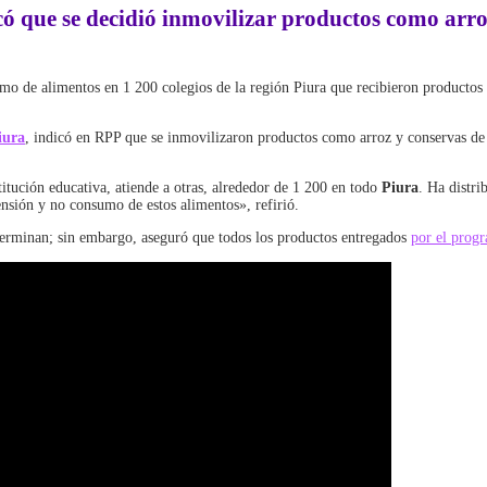
ó que se decidió inmovilizar productos como arro
mo de alimentos en 1 200 colegios de la región Piura que recibieron productos
iura
, indicó en RPP que se inmovilizaron productos como arroz y conservas de
stitución educativa, atiende a otras, alrededor de 1 200 en todo
Piura
. Ha distr
sión y no consumo de estos alimentos», refirió.
eterminan; sin embargo, aseguró que todos los productos entregados
por el prog