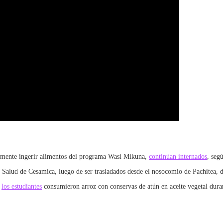
tamente ingerir alimentos del programa Wasi Mikuna,
continúan internados
, seg
 Salud de Cesamica, luego de ser trasladados desde el nosocomio de Pachitea, d
e
los estudiantes
consumieron arroz con conservas de atún en aceite vegetal dur