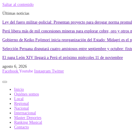
Saltar al contenido
Últimas noticias
Ley del fuero militar-policial: Presentan proyecto para derogar norma promu
Perú libera más de mil concesiones mineras para explorar cobre, oro y otros 
Gobierno de Keiko Fujimori inicia reorganización del Estado: Midagri es el 
Selección Peruana disputará cuatro amistosos entre septiembre y octubre: fixtu
El papa León XIV llegará a Perú el próximo miércoles 11 de noviembre
agosto 6, 2026
Facebook
Youtube
Instagram
Twitter
Inicio
Quiénes somos
Local
Regional
Nacional
Internacional
Master Deportes
Ranking Musical
Contacto