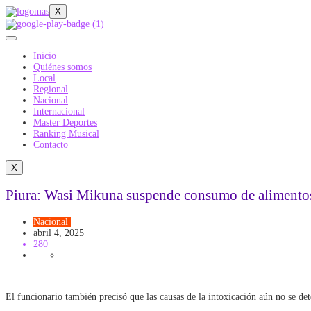
X
Inicio
Quiénes somos
Local
Regional
Nacional
Internacional
Master Deportes
Ranking Musical
Contacto
X
Piura: Wasi Mikuna suspende consumo de alimentos e
Nacional
PIURA
Salud
abril 4, 2025
280
El funcionario también precisó que las causas de la intoxicación aún no se d