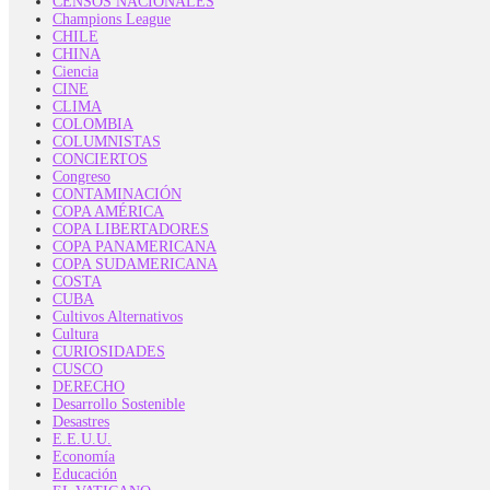
CENSOS NACIONALES
Champions League
CHILE
CHINA
Ciencia
CINE
CLIMA
COLOMBIA
COLUMNISTAS
CONCIERTOS
Congreso
CONTAMINACIÓN
COPA AMÉRICA
COPA LIBERTADORES
COPA PANAMERICANA
COPA SUDAMERICANA
COSTA
CUBA
Cultivos Alternativos
Cultura
CURIOSIDADES
CUSCO
DERECHO
Desarrollo Sostenible
Desastres
E.E.U.U.
Economía
Educación