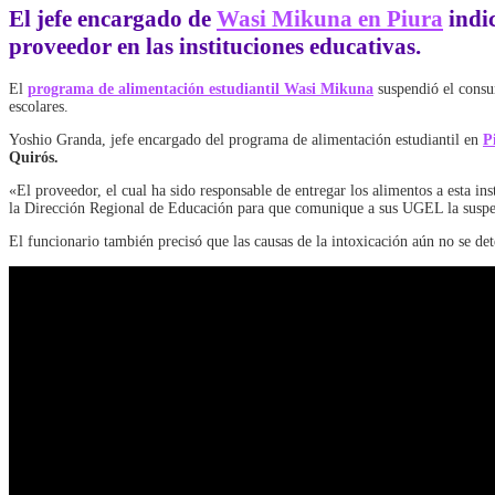
El jefe encargado de
Wasi Mikuna en
Piura
indic
proveedor en las instituciones educativas.
El
programa de alimentación estudiantil Wasi Mikuna
suspendió el consu
escolares.
Yoshio Granda, jefe encargado del programa de alimentación estudiantil en
P
Quirós.
«El proveedor, el cual ha sido responsable de entregar los alimentos a esta in
la Dirección Regional de Educación para que comunique a sus UGEL la suspen
El funcionario también precisó que las causas de la intoxicación aún no se d