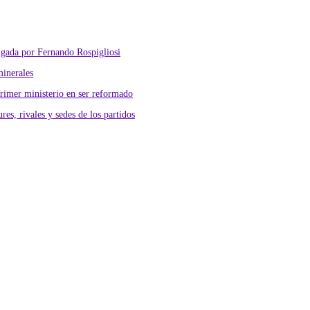
lgada por Fernando Rospigliosi
minerales
primer ministerio en ser reformado
res, rivales y sedes de los partidos