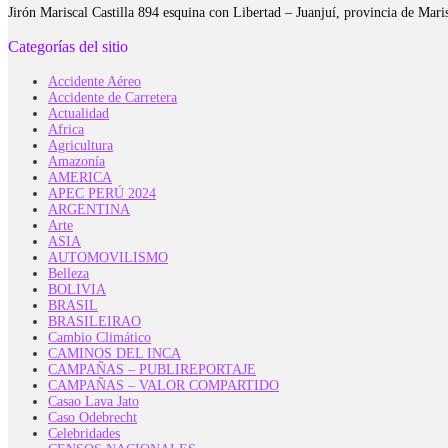
Jirón Mariscal Castilla 894 esquina con Libertad – Juanjuí, provincia de Ma
Categorías del sitio
Accidente Aéreo
Accidente de Carretera
Actualidad
Africa
Agricultura
Amazonía
AMERICA
APEC PERÚ 2024
ARGENTINA
Arte
ASIA
AUTOMOVILISMO
Belleza
BOLIVIA
BRASIL
BRASILEIRAO
Cambio Climático
CAMINOS DEL INCA
CAMPAÑAS – PUBLIREPORTAJE
CAMPAÑAS – VALOR COMPARTIDO
Casao Lava Jato
Caso Odebrecht
Celebridades