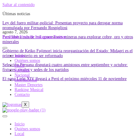
Saltar al contenido
Últimas noticias
Ley del fuero militar-policial: Presentan proyecto para derogar norma
promulgada por Fernando Rospigliosi
agosto 7, 2026
Perú libera más de mil concesiones mineras para explorar cobre, oro y otros
Facebook
Youtube
Instagram
Twitter
minerales
Gobierno de Keiko Fujimori inicia reorganización del Estado: Midagri es el
primer ministerio en ser reformado
Inicio
Quiénes somos
Selección Peruana disputará cuatro amistosos entre septiembre y octubre:
Local
fixtures, rivales y sedes de los partidos
Regional
Nacional
El papa León XIV llegará a Perú el próximo miércoles 11 de noviembre
Internacional
Master Deportes
Ranking Musical
Contacto
X
Inicio
Quiénes somos
Local