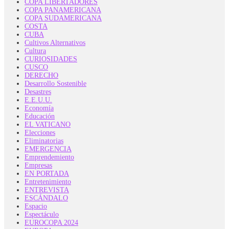
COPA LIBERTADORES
COPA PANAMERICANA
COPA SUDAMERICANA
COSTA
CUBA
Cultivos Alternativos
Cultura
CURIOSIDADES
CUSCO
DERECHO
Desarrollo Sostenible
Desastres
E.E.U.U.
Economía
Educación
EL VATICANO
Elecciones
Eliminatorias
EMERGENCIA
Emprendemiento
Empresas
EN PORTADA
Entretenimiento
ENTREVISTA
ESCÁNDALO
Espacio
Espectáculo
EUROCOPA 2024