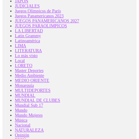
JAPON
JUDICIALES
Juegos Olímpicos de París
Juegos Panamericanos 2023
JUEGOS PANAMERICANOS 2027
JUEGOS PARAOLIMPICOS
LA LIBERTAD
Latin Grammy
Latinoamérica
LIMA
LITERATURA
Lo más visto
Local
LORETO
Master Deportes
Medio Ambiente
MEDIO ORIENTE
Monarquía
MULTIDEPORTES
MUNDIAL
MUNDIAL DE CLUBES
Mundial Sub 17
Mundo
Mundo Mujeres
Música
Nacional
NATURALEZA
Opinión