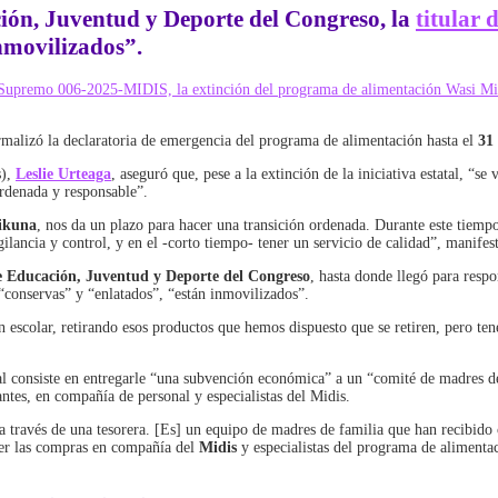
ión, Juventud y Deporte del Congreso
, la
titular 
nmovilizados”.
eto Supremo 006-2025-MIDIS, la extinción del programa de alimentación Wasi M
rmalizó la declaratoria de emergencia del programa de alimentación hasta el
31
s),
Leslie Urteaga
, aseguró que, pese a la extinción de la iniciativa estatal, “s
ordenada y responsable”.
ikuna
, nos da un plazo para hacer una transición ordenada. Durante este tiempo
ilancia y control, y en el -corto tiempo- tener un servicio de calidad”, manifes
 Educación, Juventud y Deporte del Congreso
, hasta donde llegó para resp
“conservas” y “enlatados”, “están inmovilizados”.
n escolar, retirando esos productos que hemos dispuesto que se retiren, pero te
l consiste en entregarle “una subvención económica” a un “comité de madres de
ntes, en compañía de personal y especialistas del Midis.
a través de una tesorera. [Es] un equipo de madres de familia que han recibido
cer las compras en compañía del
Midis
y especialistas del programa de alimentac