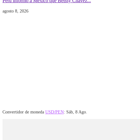
Perú informó a México que Betssy Chávez...
agosto 8, 2026
Convertidor de moneda
USD/PEN
: Sáb, 8 Ago.