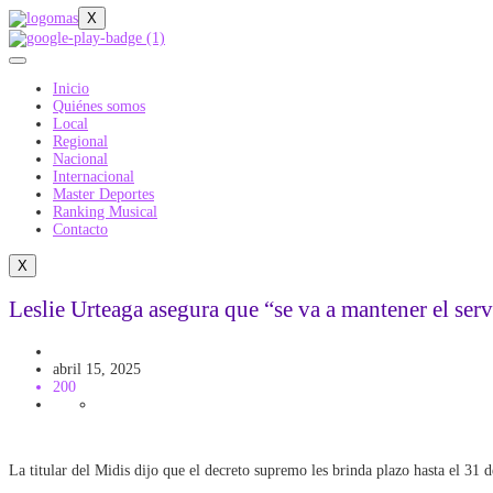
X
Inicio
Quiénes somos
Local
Regional
Nacional
Internacional
Master Deportes
Ranking Musical
Contacto
X
Leslie Urteaga asegura que “se va a mantener el serv
Gobierno
Politica
abril 15, 2025
200
La titular del Midis dijo que el decreto supremo les brinda plazo hasta el 31