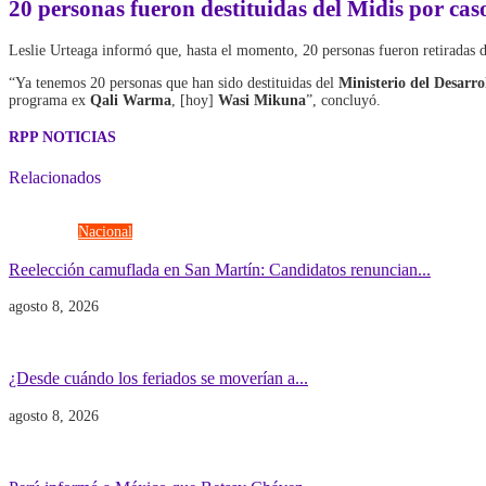
20 personas fueron destituidas del Midis por cas
Leslie Urteaga informó que, hasta el momento, 20 personas fueron retiradas 
“Ya tenemos 20 personas que han sido destituidas del
Ministerio del Desarrol
programa ex
Qali Warma
, [hoy]
Wasi Mikuna
”, concluyó.
RPP NOTICIAS
Relacionados
Elecciones
Nacional
Reelección camuflada en San Martín: Candidatos renuncian...
agosto 8, 2026
Economía
Gobierno
¿Desde cuándo los feriados se moverían a...
agosto 8, 2026
Gobierno
POLITICA INTERNACIONAL