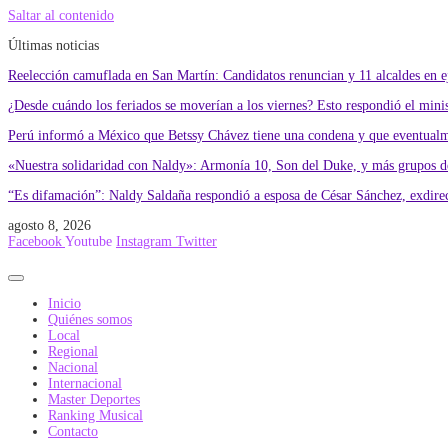
Saltar al contenido
Últimas noticias
Reelección camuflada en San Martín: Candidatos renuncian y 11 alcaldes en eje
¿Desde cuándo los feriados se moverían a los viernes? Esto respondió el min
Perú informó a México que Betssy Chávez tiene una condena y que eventualme
«Nuestra solidaridad con Naldy»: Armonía 10, Son del Duke, y más grupos de
“Es difamación”: Naldy Saldaña respondió a esposa de César Sánchez, exdire
agosto 8, 2026
Facebook
Youtube
Instagram
Twitter
Inicio
Quiénes somos
Local
Regional
Nacional
Internacional
Master Deportes
Ranking Musical
Contacto