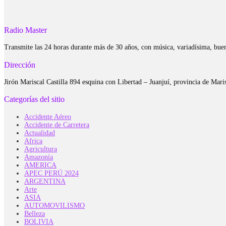
Radio Master
Transmite las 24 horas durante más de 30 años, con música, variadísima, bue
Dirección
Jirón Mariscal Castilla 894 esquina con Libertad – Juanjuí, provincia de Ma
Categorías del sitio
Accidente Aéreo
Accidente de Carretera
Actualidad
Africa
Agricultura
Amazonía
AMERICA
APEC PERÚ 2024
ARGENTINA
Arte
ASIA
AUTOMOVILISMO
Belleza
BOLIVIA