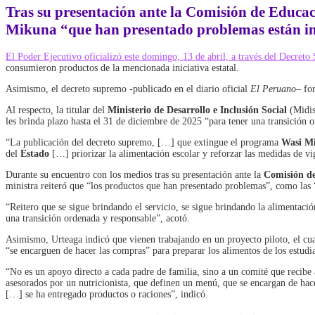
Tras su presentación ante la
Comisión de Educac
Mikuna
“que han presentado problemas están i
El Poder Ejecutivo oficializó este domingo, 13 de abril, a través del Decr
consumieron productos de la mencionada iniciativa estatal.
Asimismo, el decreto supremo -publicado en el diario oficial
El Peruano
– fo
Al respecto, la titular del
Ministerio de Desarrollo e Inclusión Social
(Midi
les brinda plazo hasta el 31 de diciembre de 2025 “para tener una transición 
“La publicación del decreto supremo, […] que extingue el programa
Wasi M
del
Estado
[…] priorizar la alimentación escolar y reforzar las medidas de vig
Durante su encuentro con los medios tras su presentación ante la
Comisión de
ministra reiteró que “los productos que han presentado problemas”, como las 
“Reitero que se sigue brindando el servicio, se sigue brindando la alimentació
una transición ordenada y responsable”, acotó.
Asimismo, Urteaga indicó que vienen trabajando en un proyecto piloto, el cua
“se encarguen de hacer las compras” para preparar los alimentos de los estudia
“No es un apoyo directo a cada padre de familia, sino a un comité que recibe 
asesorados por un nutricionista, que definen un menú, que se encargan de ha
[…] se ha entregado productos o raciones”, indicó.