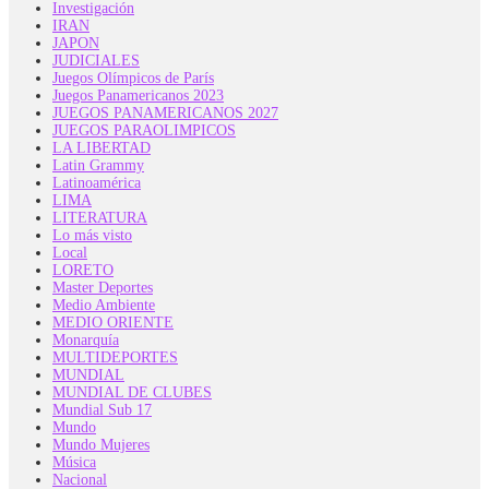
Investigación
IRAN
JAPON
JUDICIALES
Juegos Olímpicos de París
Juegos Panamericanos 2023
JUEGOS PANAMERICANOS 2027
JUEGOS PARAOLIMPICOS
LA LIBERTAD
Latin Grammy
Latinoamérica
LIMA
LITERATURA
Lo más visto
Local
LORETO
Master Deportes
Medio Ambiente
MEDIO ORIENTE
Monarquía
MULTIDEPORTES
MUNDIAL
MUNDIAL DE CLUBES
Mundial Sub 17
Mundo
Mundo Mujeres
Música
Nacional