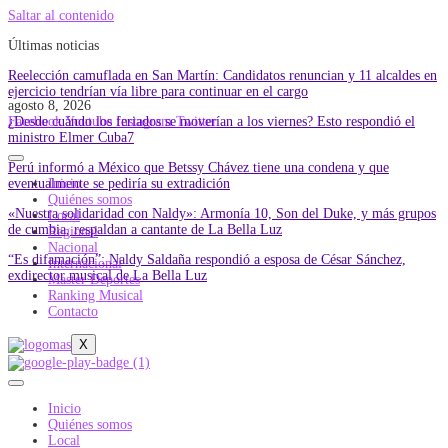
Saltar al contenido
Últimas noticias
Reelección camuflada en San Martín: Candidatos renuncian y 11 alcaldes en
ejercicio tendrían vía libre para continuar en el cargo
agosto 8, 2026
¿Desde cuándo los feriados se moverían a los viernes? Esto respondió el
Facebook
Youtube
Instagram
Twitter
ministro Elmer Cuba7
Perú informó a México que Betssy Chávez tiene una condena y que
eventualmente se pediría su extradición
Inicio
Quiénes somos
«Nuestra solidaridad con Naldy»: Armonía 10, Son del Duke, y más grupos
Local
de cumbia, respaldan a cantante de La Bella Luz
Regional
Nacional
“Es difamación”: Naldy Saldaña respondió a esposa de César Sánchez,
Internacional
exdirector musical de La Bella Luz
Master Deportes
Ranking Musical
Contacto
X
Inicio
Quiénes somos
Local