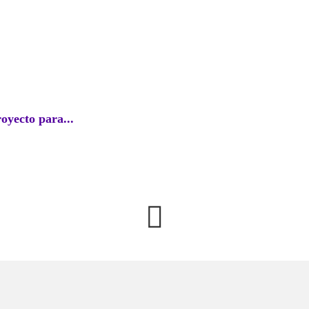
EC
royecto para...
Perú l
agosto