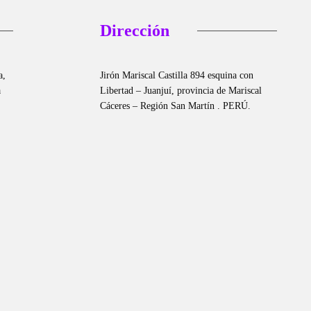
Dirección
a,
Jirón Mariscal Castilla 894 esquina con
a
Libertad – Juanjuí, provincia de Mariscal
Cáceres – Región San Martín . PERÚ.