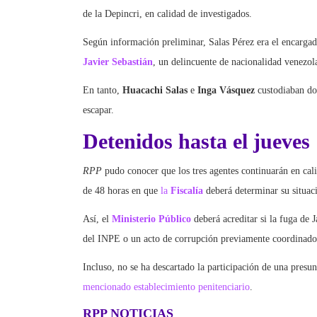
de la Depincri, en calidad de investigados.
Según información preliminar, Salas Pérez era el encargad
Javier Sebastián
, un delincuente de nacionalidad venezol
En tanto,
Huacachi Salas
e
Inga Vásquez
custodiaban dos
escapar.
Detenidos hasta el jueves
RPP
pudo conocer que los tres agentes continuarán en cali
de 48 horas en que
la
Fiscalía
deberá determinar su situaci
Así, el
Ministerio Público
deberá acreditar si la fuga de J
del INPE o un acto de corrupción previamente coordinado, y
Incluso, no se ha descartado la participación de una presu
mencionado establecimiento penitenciario
.
RPP NOTICIAS