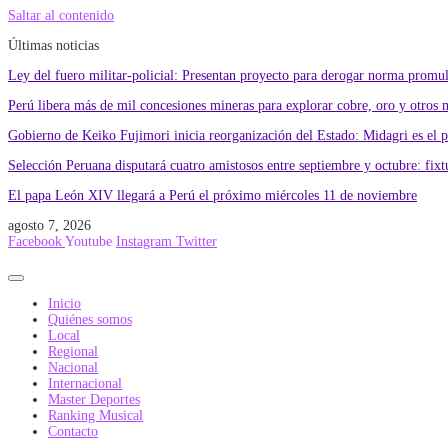
Saltar al contenido
Últimas noticias
Ley del fuero militar-policial: Presentan proyecto para derogar norma promu
Perú libera más de mil concesiones mineras para explorar cobre, oro y otros 
Gobierno de Keiko Fujimori inicia reorganización del Estado: Midagri es el 
Selección Peruana disputará cuatro amistosos entre septiembre y octubre: fixtu
El papa León XIV llegará a Perú el próximo miércoles 11 de noviembre
agosto 7, 2026
Facebook
Youtube
Instagram
Twitter
Inicio
Quiénes somos
Local
Regional
Nacional
Internacional
Master Deportes
Ranking Musical
Contacto