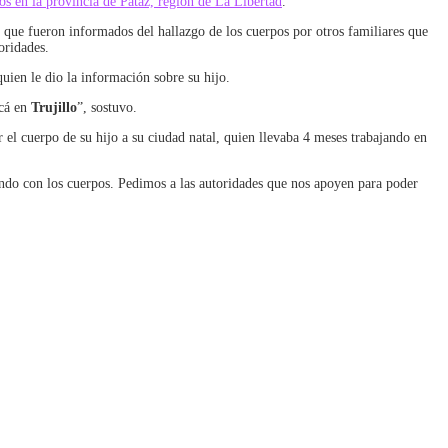
os en la provincia de Pataz, región de La Libertad
.
 que fueron informados del hallazgo de los cuerpos por otros familiares que
oridades.
en le dio la información sobre su hijo.
acá en
Trujillo
”, sostuvo.
 el cuerpo de su hijo a su ciudad natal, quien llevaba 4 meses trabajando en
ndo con los cuerpos. Pedimos a las autoridades que nos apoyen para poder