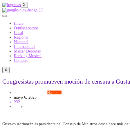
X
Inicio
Quiénes somos
Local
Regional
Nacional
Internacional
Master Deportes
Ranking Musical
Contacto
X
Congresistas promueven moción de censura a Gustavo
Congreso
Gobierno
Nacional
mayo 6, 2025
232
Gustavo Adrianzén es presidente del Consejo de Ministros desde hace más de