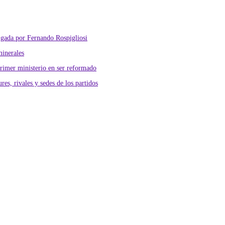
lgada por Fernando Rospigliosi
minerales
primer ministerio en ser reformado
res, rivales y sedes de los partidos