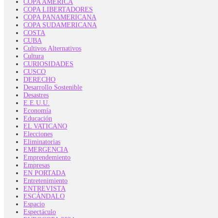
COPA AMÉRICA
COPA LIBERTADORES
COPA PANAMERICANA
COPA SUDAMERICANA
COSTA
CUBA
Cultivos Alternativos
Cultura
CURIOSIDADES
CUSCO
DERECHO
Desarrollo Sostenible
Desastres
E.E.U.U.
Economía
Educación
EL VATICANO
Elecciones
Eliminatorias
EMERGENCIA
Emprendemiento
Empresas
EN PORTADA
Entretenimiento
ENTREVISTA
ESCÁNDALO
Espacio
Espectáculo