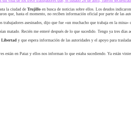
in vida de los trece trabajadores que, el pasado 26 de abril, fueron secuestrad
asta la ciudad de
Trujillo
en busca de noticias sobre ellos. Los deudos indicaron
laron que, hasta el momento, no reciben información oficial por parte de las aut
abajadores asesinados, dijo que fue «un muchacho que trabaja en la mina» qui
ían matado. Recién me enteré después de lo que sucedido. Tengo ya tres días 
 Libertad
y que espera información de las autoridades y el apoyo para trasladar
 están en Pataz y ellos nos informan lo que estaba sucediendo. Ya están vinie