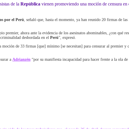
sistas de la
República
vienen promoviendo una moción de censura en c
os por el Perú
, señaló que, hasta el momento, ya han reunido 20 firmas de las
pio premier, ahora ante la evidencia de los asesinatos abominables, ¿con qué r
e criminalidad desbordada en el
Perú
”, expresó.
 moción de 33 firmas [que] mínimo [se necesitan] para censurar al premier y con
nsurar a
Adrianzén
“por su manifiesta incapacidad para hacer frente a la ola de