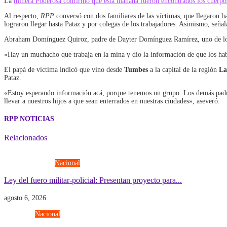
La
minera Poderosa confirmó que esta mañana fueron encontrados los cuerpos s
Al respecto,
RPP
conversó con dos familiares de las víctimas, que llegaron h
lograron llegar hasta Pataz y por colegas de los trabajadores. Asimismo, seña
Abraham Domínguez Quiroz, padre de Dayter Domínguez Ramírez, uno de los tr
«Hay un muchacho que trabaja en la mina y dio la información de que los hab
El papá de víctima indicó que vino desde
Tumbes
a la capital de la región
La
Pataz.
«Estoy esperando información acá, porque tenemos un grupo. Los demás padres
llevar a nuestros hijos a que sean enterrados en nuestras ciudades», aseveró.
RPP NOTICIAS
Relacionados
Fuerzas Armadas
Nacional
Ley del fuero militar-policial: Presentan proyecto para...
agosto 6, 2026
Economía
Nacional