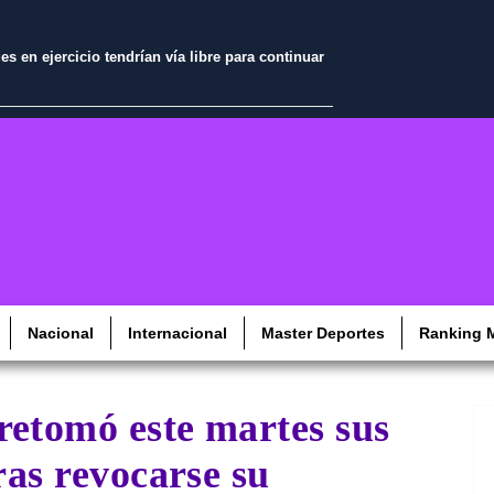
 en ejercicio tendrían vía libre para continuar
Nacional
Internacional
Master Deportes
Ranking M
retomó este martes sus
ras revocarse su