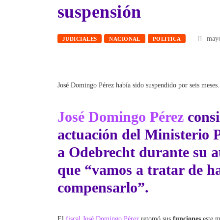
suspensión
mayo
JUDICIALES
NACIONAL
POLITICA
José Domingo Pérez había sido suspendido por seis meses.
José Domingo Pérez
consi
actuación del Ministerio 
a
Odebrecht
durante su a
que “vamos a tratar de ha
compensarlo”.
El
fiscal José Domingo Pérez
retomó sus
funciones
este m