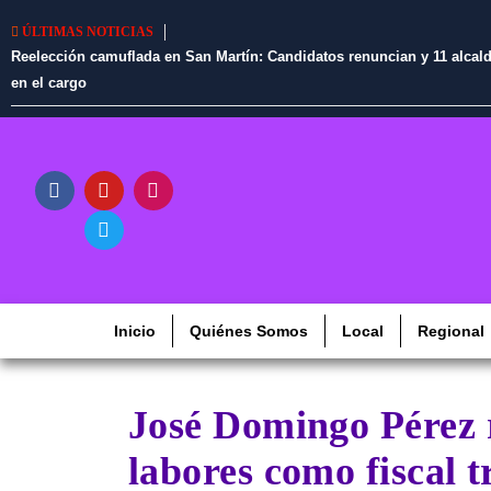
ÚLTIMAS NOTICIAS
Reelección camuflada en San Martín: Candidatos renuncian y 11 alcaldes
en el cargo
Inicio
Quiénes Somos
Local
Regional
José Domingo Pérez 
labores como fiscal t