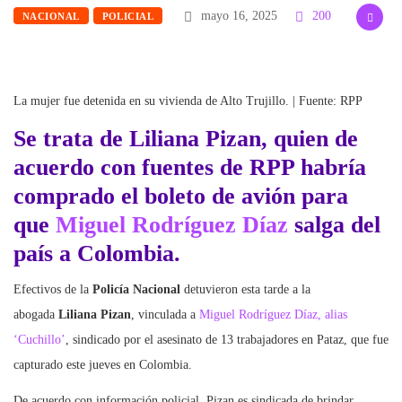
mayo 16, 2025
200
NACIONAL
POLICIAL
La mujer fue detenida en su vivienda de Alto Trujillo. | Fuente: RPP
Se trata de Liliana Pizan, quien de
acuerdo con fuentes de RPP habría
comprado el boleto de avión para
que
Miguel Rodríguez Díaz
salga del
país a
Colombia
.
Efectivos de la
Policía Nacional
detuvieron esta tarde a la
abogada
Liliana Pizan
, vinculada a
Miguel Rodríguez Díaz, alias
‘Cuchillo’
, sindicado por el asesinato de 13 trabajadores en Pataz, que fue
capturado este jueves en Colombia.
De acuerdo con información policial, Pizan es sindicada de brindar