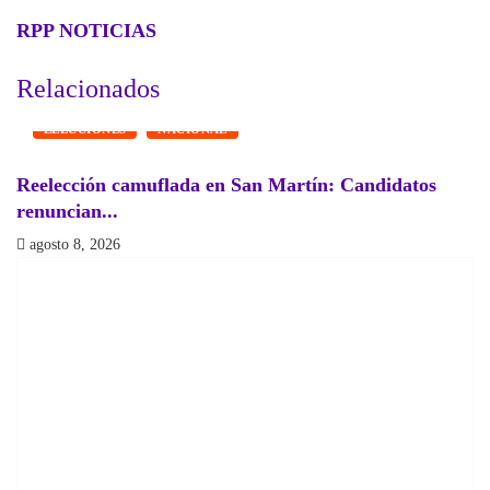
RPP NOTICIAS
Relacionados
ELECCIONES
NACIONAL
Reelección camuflada en San Martín: Candidatos
¿
renuncian...
a
agosto 8, 2026