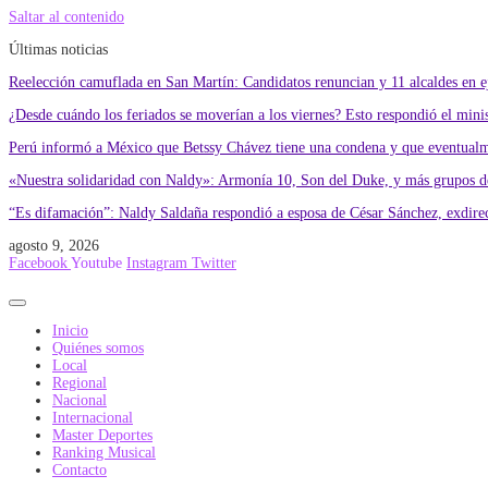
Saltar al contenido
Últimas noticias
Reelección camuflada en San Martín: Candidatos renuncian y 11 alcaldes en eje
¿Desde cuándo los feriados se moverían a los viernes? Esto respondió el min
Perú informó a México que Betssy Chávez tiene una condena y que eventualme
«Nuestra solidaridad con Naldy»: Armonía 10, Son del Duke, y más grupos de
“Es difamación”: Naldy Saldaña respondió a esposa de César Sánchez, exdire
agosto 9, 2026
Facebook
Youtube
Instagram
Twitter
Inicio
Quiénes somos
Local
Regional
Nacional
Internacional
Master Deportes
Ranking Musical
Contacto