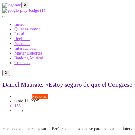
X
Inicio
Quiénes somos
Local
Regional
Nacional
Internacional
Master Deportes
Ranking Musical
Contacto
X
Daniel Maurate: «Estoy seguro de que el Congreso v
Gobierno
Nacional
Politica
junio 11, 2025
153
«Lo peor que puede pasar al Perú es que el avance se paralice por una inter