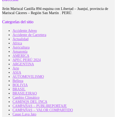
Jirón Mariscal Castilla 894 esquina con Libertad – Juanjuí, provincia de
Mariscal Cáceres – Región San Martín . PERÚ.
Categorías del sitio
Accidente Aéreo
Accidente de Carretera
Actualidad
Africa
Agricultura
Amazonía
AMERICA
APEC PERÚ 2024
ARGENTINA
Arte
ASIA
AUTOMOVILISMO
Belleza
BOLIVIA
BRASIL
BRASILEIRAO
Cambio Climático
CAMINOS DEL INCA
CAMPAÑAS – PUBLIREPORTAJE
CAMPAÑAS – VALOR COMPARTIDO
Casao Lava Jato