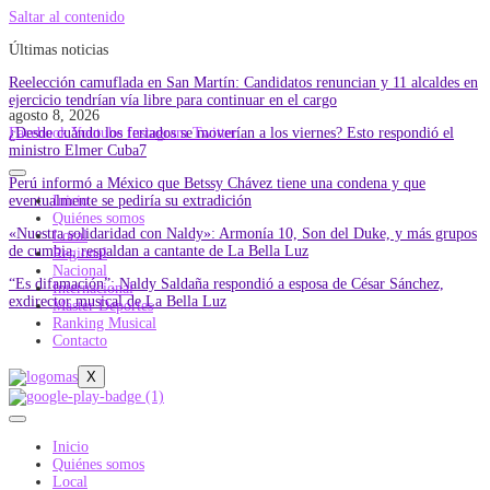
Saltar al contenido
Últimas noticias
Reelección camuflada en San Martín: Candidatos renuncian y 11 alcaldes en
ejercicio tendrían vía libre para continuar en el cargo
agosto 8, 2026
¿Desde cuándo los feriados se moverían a los viernes? Esto respondió el
Facebook
Youtube
Instagram
Twitter
ministro Elmer Cuba7
Perú informó a México que Betssy Chávez tiene una condena y que
eventualmente se pediría su extradición
Inicio
Quiénes somos
«Nuestra solidaridad con Naldy»: Armonía 10, Son del Duke, y más grupos
Local
de cumbia, respaldan a cantante de La Bella Luz
Regional
Nacional
“Es difamación”: Naldy Saldaña respondió a esposa de César Sánchez,
Internacional
exdirector musical de La Bella Luz
Master Deportes
Ranking Musical
Contacto
X
Inicio
Quiénes somos
Local