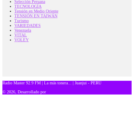
Selección Peruana
TECNOLOGÍA
Tensión en Medio Oriente
TENSIÓN EN TAIWÁN
Turismo
VARIEDADES
Venezuela
VITAL
VOLEY
Radio Master 92.9 FM | La más tonera... | Juanjui - PERÚ
© 2026, Desarrollado por
TM Creativos