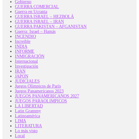
Gobierno
GUERRA COMERCIAL
Guerra en Ucrania
GUERRA ISRAEL – HEZBOLÁ
GUERRA ISRAEL – IRAN
GUERRA PAKISTAN – AFGANISTAN
Guerra: Israel – Hamás
INCENDIO
Increible
INDIA
INFORME
INMIGRACIÓN
Internacional
Investigación
IRAN
JAPON
JUDICIALES
Juegos Olímpicos de París
Juegos Panamericanos 2023
JUEGOS PANAMERICANOS 2027
JUEGOS PARAOLIMPICOS
LA LIBERTAD
Latin Grammy
Latinoamérica
LIMA
LITERATURA
Lo más visto
Local