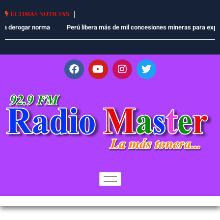
ÚLTIMAS NOTICIAS
Perú libera más de mil concesiones mineras para explorar cobre, oro y
otros minerales