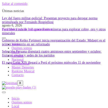
Saltar al contenido
Últimas noticias
Ley del fuero militar-policial: Presentan proyecto para derogar norma
promulgada por Fernando Rospigliosi
agosto 6, 2026
Perú libera más de mil concesiones mineras para explorar cobre, oro y otros
Facebook
Youtube
Instagram
Twitter
minerales
Gobierno de Keiko Fujimori inicia reorganización del Estado: Midagri es el
primer ministerio en ser reformado
Inicio
Quiénes somos
Selección Peruana disputará cuatro amistosos entre septiembre y octubre:
Local
fixtures, rivales y sedes de los partidos
Regional
Nacional
El papa León XIV llegará a Perú el próximo miércoles 11 de noviembre
Internacional
Master Deportes
Ranking Musical
Contacto
X
Inicio
Quiénes somos
Local