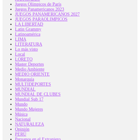
Juegos Olímpicos de París
Juegos Panamericanos 2023
JUEGOS PANAMERICANOS 2027
JUEGOS PARAOLIMPICOS
LA LIBERTAD
Latin Grammy
Latinoamérica
LIMA
LITERATURA
Lo más visto
Local
LORETO
Master Deportes
Medio Ambiente
MEDIO ORIENTE
Monarquía
MULTIDEPORTES
MUNDIAL
MUNDIAL DE CLUBES
Mundial Sub 17
Mundo
Mundo Mujeres
Música
Nacional
NATURALEZA
Opinión
PERÚ
Peruanos en el Extranjero