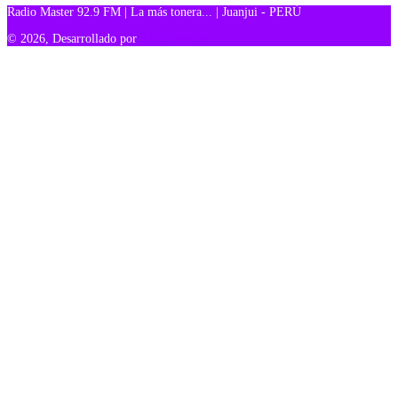
Radio Master 92.9 FM | La más tonera... | Juanjui - PERÚ
© 2026, Desarrollado por
TM Creativos