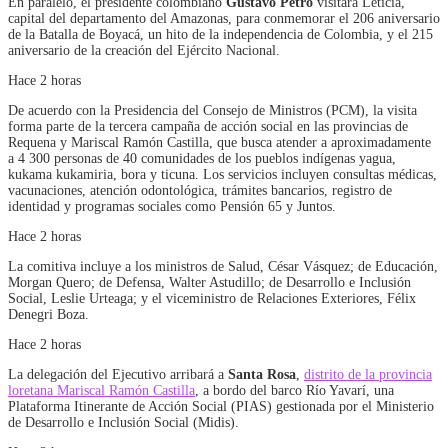
En paralelo, el presidente colombiano
Gustavo Petro
visitará Leticia,
capital del departamento del Amazonas, para conmemorar el 206 aniversario
de la Batalla de Boyacá, un hito de la independencia de Colombia, y el 215
aniversario de la creación del Ejército Nacional.
Hace 2 horas
De acuerdo con la Presidencia del Consejo de Ministros (PCM), la visita
forma parte de la tercera campaña de acción social en las provincias de
Requena y Mariscal Ramón Castilla, que busca atender a aproximadamente
a 4 300 personas de 40 comunidades de los pueblos indígenas yagua,
kukama kukamiria, bora y ticuna. Los servicios incluyen consultas médicas,
vacunaciones, atención odontológica, trámites bancarios, registro de
identidad y programas sociales como Pensión 65 y Juntos.
Hace 2 horas
La comitiva incluye a los ministros de Salud, César Vásquez; de Educación,
Morgan Quero; de Defensa, Walter Astudillo; de Desarrollo e Inclusión
Social, Leslie Urteaga; y el viceministro de Relaciones Exteriores, Félix
Denegri Boza.
Hace 2 horas
La delegación del Ejecutivo arribará a
Santa Rosa
,
distrito de la provincia
loretana Mariscal Ramón Castilla
, a bordo del barco Río Yavarí, una
Plataforma Itinerante de Acción Social (PIAS) gestionada por el Ministerio
de Desarrollo e Inclusión Social (Midis).