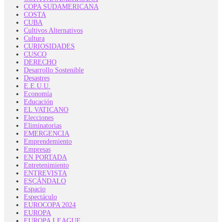
COPA SUDAMERICANA
COSTA
CUBA
Cultivos Alternativos
Cultura
CURIOSIDADES
CUSCO
DERECHO
Desarrollo Sostenible
Desastres
E.E.U.U.
Economía
Educación
EL VATICANO
Elecciones
Eliminatorias
EMERGENCIA
Emprendemiento
Empresas
EN PORTADA
Entretenimiento
ENTREVISTA
ESCÁNDALO
Espacio
Espectáculo
EUROCOPA 2024
EUROPA
EUROPA LEAGUE