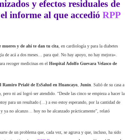
 el informe al que accedió
RPP
e mueres y de ahí te dan tu cita
, en cardiología y para la diabetes
gía de acá a dos meses… para qué. No hay apoyo, no hay mejora».
para recoger medicinas en el
Hospital Adolfo Guevara Velasco de
l Ramiro Prialé de EsSalud en Huancayo
,
Junín
. Salió de su casa a
 pero ni así logró ser atendido. “Desde las cinco se empieza a hacer la
stoy para un resultado (…) a eso estoy esperando, por la cantidad de
 y ya no alcanzo… hoy no he alcanzado prácticamente”, relató
parte de un problema que, cada vez, se agrava y que, incluso, ha sido
a institución, al que
RPP Data
tuvo acceso,
la atención médica se ha