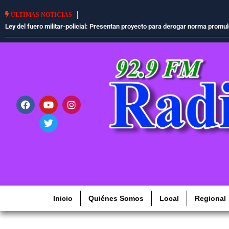
Perú libera más de mil concesiones mineras para e
ÚLTIMAS NOTICIAS
Inicio
Quiénes Somos
Local
Regional