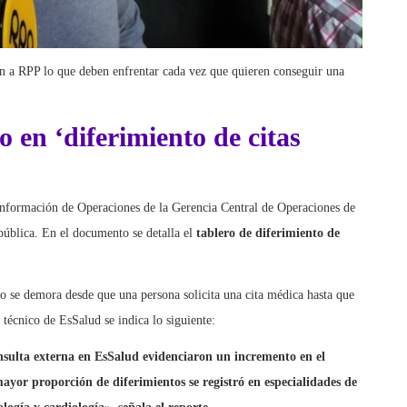
tan a RPP lo que deben enfrentar cada vez que quieren conseguir una
en ‘diferimiento de citas
Información de Operaciones de la Gerencia Central de Operaciones de
pública. En el documento se detalla el
tablero de diferimiento de
nto se demora desde que una persona solicita una cita médica hasta que
 técnico de EsSalud se indica lo siguiente:
onsulta externa en EsSalud evidenciaron un incremento en el
ayor proporción de diferimientos se registró en especialidades de
ogía y cardiología», señala el reporte.