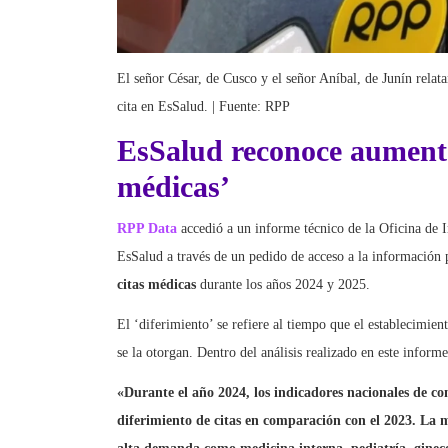
El señor César, de Cusco y el señor Aníbal, de Junín rela
cita en EsSalud. | Fuente: RPP
EsSalud reconoce aumento 
médicas’
RPP Data
accedió a un informe técnico de la Oficina de 
EsSalud a través de un pedido de acceso a la información 
citas médicas
durante los años 2024 y 2025.
El ‘diferimiento’ se refiere al tiempo que el establecimie
se la otorgan. Dentro del análisis realizado en este informe
«Durante el año 2024, los indicadores nacionales de c
diferimiento de citas en comparación con el 2023. La m
alta demanda como medicina interna, pediatría, ginecol