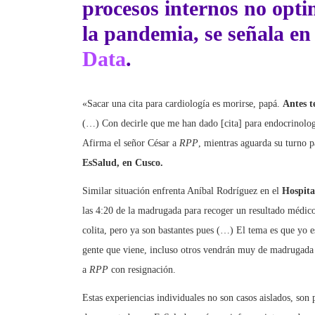
la pandemia, se señala en
Data
.
«Sacar una cita para cardiología es morirse, papá.
Antes t
(…) Con decirle que me han dado [cita] para endocrinolo
Afirma el señor César a
RPP
, mientras aguarda su turno 
EsSalud, en Cusco.
Similar situación enfrenta Aníbal Rodríguez en el
Hospita
las 4:20 de la madrugada para recoger un resultado médico,
colita, pero ya son bastantes pues (…) El tema es que yo e
gente que viene, incluso otros vendrán muy de madrugada
a
RPP
con resignación.
Estas experiencias individuales no son casos aislados, son 
documentado por EsSalud: según un informe interno de est